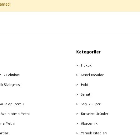
amadı.
Kategoriler
Hukuk
nlik Politikası
Genel Konular
lik Sözleşmesi
Hobi
Sanat
a Talep Formu
Sağlık - Spor
sı Aydınlatma Metni
Kırtasiye Ürünleri
ma Metni
Akademik
artları
Yemek Kitapları