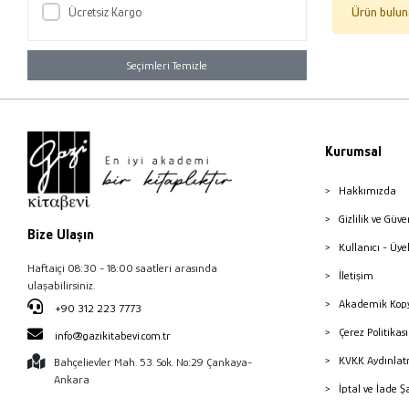
Ücretsiz Kargo
Ürün bulun
Seçimleri Temizle
Kurumsal
Hakkımızda
Gizlilik ve Güve
Bize Ulaşın
Kullanıcı - Üye
Haftaiçi 08:30 - 18:00 saatleri arasında
İletişim
ulaşabilirsiniz.
Akademik Kopy
+90 312 223 7773
Çerez Politika
info@gazikitabevi.com.tr
KVKK Aydınlat
Bahçelievler Mah. 53. Sok. No:29 Çankaya-
Ankara
İptal ve İade Ş