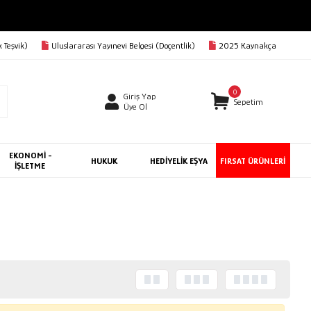
 Teşvik)
Uluslararası Yayınevi Belgesi (Doçentlik)
2025 Kaynakça
0
Giriş Yap
Sepetim
Üye Ol
EKONOMİ -
HUKUK
HEDİYELİK EŞYA
FIRSAT ÜRÜNLERİ
İŞLETME