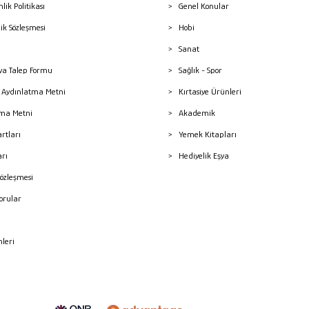
nlik Politikası
Genel Konular
lik Sözleşmesi
Hobi
Sanat
a Talep Formu
Sağlık - Spor
sı Aydınlatma Metni
Kırtasiye Ürünleri
ma Metni
Akademik
artları
Yemek Kitapları
arı
Hediyelik Eşya
Sözleşmesi
Sorular
mleri