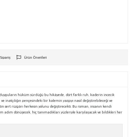
 Sipariş
Ürün Önerileri
r
mış duyguların hüküm sürdüğü bu hikâyede, dört farklı ruh, kaderin incecik
e inatçılığın pençesindeki bir kalemin yazgıyı nasıl değiştirebileceği ve
n sert rüzgârı herkesin yolunu değiştirecekti. Bu roman, insanın kendi
ım adım dönüşecek, hiç tanımadıkları yüzleriyle karşılaşacak ve bildikleri her