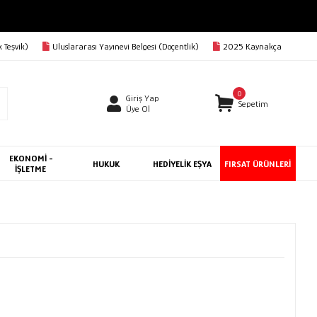
 Teşvik)
Uluslararası Yayınevi Belgesi (Doçentlik)
2025 Kaynakça
0
Giriş Yap
Sepetim
Üye Ol
EKONOMİ -
HUKUK
HEDİYELİK EŞYA
FIRSAT ÜRÜNLERİ
İŞLETME