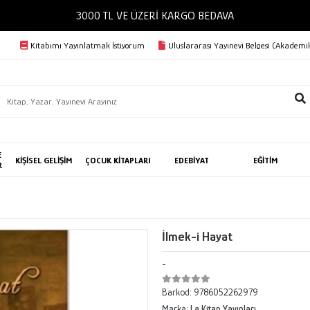
3000 TL VE ÜZERİ KARGO BEDAVA
Kitabımı Yayınlatmak İstiyorum
Uluslararası Yayınevi Belgesi (Akademik
E
KİŞİSEL GELİŞİM
ÇOCUK KİTAPLARI
EDEBİYAT
EĞİTİM
R
İlmek-i Hayat
-
Barkod:
9786052262979
Marka:
La Kitap Yayınları