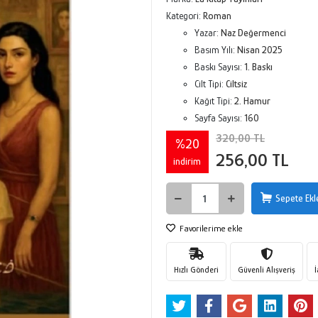
Kategori:
Roman
Yazar:
Naz Değermenci
Basım Yılı:
Nisan 2025
Baskı Sayısı:
1. Baskı
Cilt Tipi:
Ciltsiz
Kağıt Tipi:
2. Hamur
Sayfa Sayısı:
160
320,00 TL
%20
256,00 TL
indirim
Sepete Ekl
Favorilerime ekle
Hızlı Gönderi
Güvenli Alışveriş