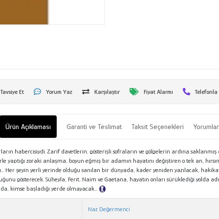
Tavsiye Et
Yorum Yaz
Karşılaştır
Fiyat Alarmı
Telefonla
Ürün Açıklaması
Garanti ve Teslimat
Taksit Seçenekleri
Yorumla
ırların habercisiydi. Zarif davetlerin, gösterişli sofraların ve gölgelerin ardına saklan
le yaptığı zoraki anlaşma, boyun eğmiş bir adamın hayatını değiştiren o tek an, hırsın v
Her şeyin yerli yerinde olduğu sanılan bir dünyada, kader yeniden yazılacak, hakikati
duğunu gösterecek. Süheyla, Ferit, Naim ve Gaetana, hayatın onları sürüklediği yolda ad
ında, kimse başladığı yerde olmayacak…
Tanıtım Metni
Naz Değermenci