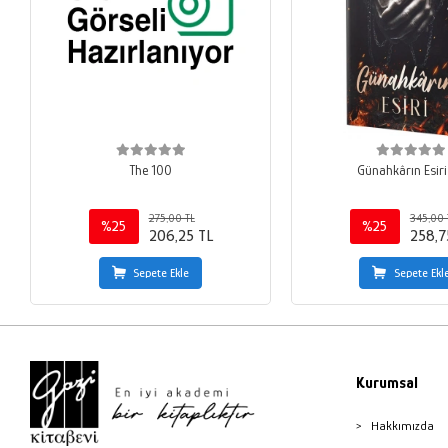
The 100
Günahkârın Esiri
275,00 TL
345,00 
%25
%25
206,25 TL
258,7
Sepete Ekle
Sepete Ekl
Kurumsal
Hakkımızda