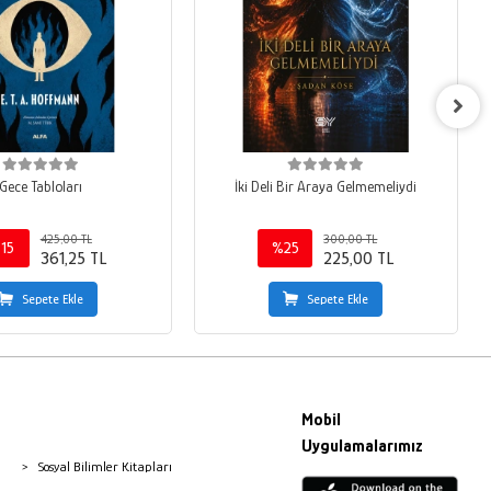
Gece Tabloları
İki Deli Bir Araya Gelmemeliydi
425,00 TL
300,00 TL
15
%25
361,25 TL
225,00 TL
Sepete Ekle
Sepete Ekle
Mobil
Uygulamalarımız
Sosyal Bilimler Kitapları