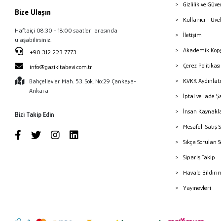
Gizlilik ve Güve
Bize Ulaşın
Kullanıcı - Üye
Haftaiçi 08:30 - 18:00 saatleri arasında
İletişim
ulaşabilirsiniz.
Akademik Kopy
+90 312 223 7773
Çerez Politika
info@gazikitabevi.com.tr
KVKK Aydınlat
Bahçelievler Mah. 53. Sok. No:29 Çankaya-
Ankara
İptal ve İade Ş
İnsan Kaynakl
Bizi Takip Edin
Mesafeli Satış 
Sıkça Sorulan 
Sipariş Takip
Havale Bildiri
Yayınevleri