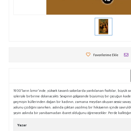
Favorilerime Ekle
1930’ların İzmir’inde, yüksek tavanlı salonlarda yankılanan fısıltılar, büyük s
ipleriyle birbirine dolanacaktı. Sevginin gölgesinde büyümüş bir çocuğun kader
geçmişin küllerinden doğan bir kadının, zamana meydan okuyan sessiz savaşı… 
yolunu çizdiğini sanırken, aslında çoktan yazılmış bir hikâyenin içinde savrul
şeyin aslında bir yanılsamadan ibaret olduğunu öğrenecekler. Perde kalktığ
Yazar