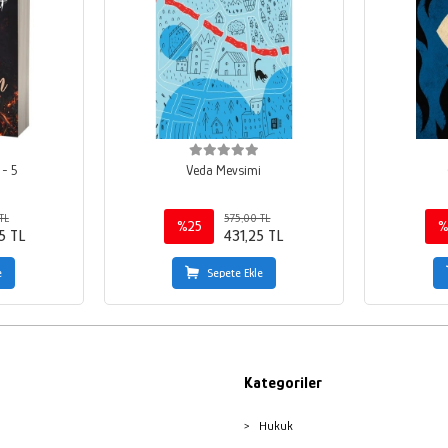
 - 5
Veda Mevsimi
TL
575,00 TL
%25
%
5 TL
431,25 TL
e
Sepete Ekle
Kategoriler
Hukuk