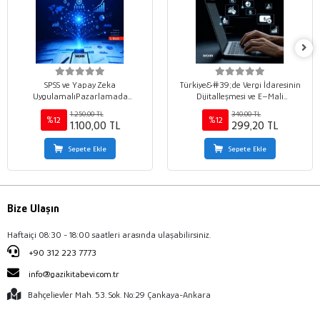
SPSS ve Yapay Zeka
Türkiye&#39;de Vergi İdaresinin
UygulamalıPazarlamada
Dijitalleşmesi ve E–Mali
Araştırma Teknikleri Nitel ve Nicel
Uygulamalar
1.250,00 TL
340,00 TL
Veri Toplama ¦ Veri Tabanları ve
%12
%12
1.100,00 TL
299,20 TL
Yapay Zeka İleri İstatistiksel
Modelleme
Sepete Ekle
Sepete Ekle
Bize Ulaşın
Haftaiçi 08:30 - 18:00 saatleri arasında ulaşabilirsiniz.
+90 312 223 7773
info@gazikitabevi.com.tr
Bahçelievler Mah. 53. Sok. No:29 Çankaya-Ankara