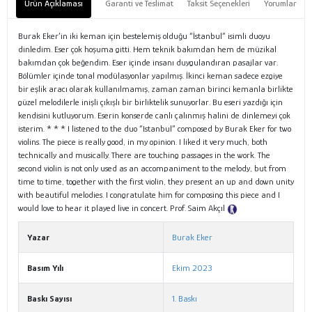
Ürün Açıklaması
Garanti ve Teslimat
Taksit Seçenekleri
Yorumlar
Burak Eker’in iki keman için bestelemiş olduğu “İstanbul” isimli duoyu
dinledim. Eser çok hoşuma gitti. Hem teknik bakımdan hem de müzikal
bakımdan çok beğendim. Eser içinde insanı duygulandıran pasajlar var.
Bölümler içinde tonal modülasyonlar yapılmış. İkinci keman sadece ezgiye
bir eşlik aracı olarak kullanılmamış, zaman zaman birinci kemanla birlikte
güzel melodilerle inişli çıkışlı bir birliktelik sunuyorlar. Bu eseri yazdığı için
kendisini kutluyorum. Eserin konserde canlı çalınmış halini de dinlemeyi çok
isterim. * * * I listened to the duo “Istanbul” composed by Burak Eker for two
violins. The piece is really good, in my opinion. I liked it very much, both
technically and musically. There are touching passages in the work. The
second violin is not only used as an accompaniment to the melody, but from
time to time, together with the first violin, they present an up and down unity
with beautiful melodies. I congratulate him for composing this piece and I
would love to hear it played live in concert. Prof. Saim Akçıl
Tanıtım Metni
Yazar
Burak Eker
Basım Yılı
Ekim 2023
Baskı Sayısı
1. Baskı