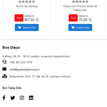
Müzik Cep Sözlüğü
Piyano İçin Prelüd, Balat Ve
Noktürnler
250,00 TL
100,00 TL
%25
%25
187,50 TL
75,00 TL
Sepete Ekle
Sepete Ekle
Bize Ulaşın
Haftaiçi 08:30 - 18:00 saatleri arasında ulaşabilirsiniz.
+90 312 223 7773
info@gazikitabevi.com.tr
Bahçelievler Mah. 53. Sok. No:29 Çankaya-Ankara
Bizi Takip Edin