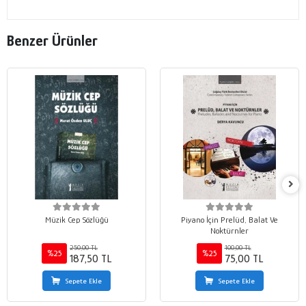
Benzer Ürünler
Müzik Cep Sözlüğü
Piyano İçin Prelüd, Balat Ve
Noktürnler
250,00 TL
100,00 TL
%25
%25
187,50 TL
75,00 TL
Sepete Ekle
Sepete Ekle