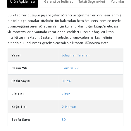
Ürün Açıklaması
Garanti ve Teslimat
Taksit Seçenekleri
Yorumlar
Bu kitap her düzeyde piyano çalan öğrenci ve öğretmenler için hazırlanmış
bir teknik çalışmalar kitabıdır. Bu bakımdan hem özel ders, hem de mesleki
piyano eğitimi veren öğretmenler için kullandıkları diğer kitap/metot eser
vb. materyallerin yanında yararlanabilecekleri ikinci bir başucu kitabı
niteliği taşımaktadır. Başka bir ifadeyle, piyano çalan herkesin elinin
altında bulundurması gereken önemli bir kitaptır. ￼Tanıtım Metni
Yazar
Süleyman Tarman
Basım Yılı
Ekim 2022
Baskı Sayısı
3.Baskı
Cilt Tipi
Ciltsiz
Kağıt Tipi
2. Hamur
Sayfa Sayısı
80