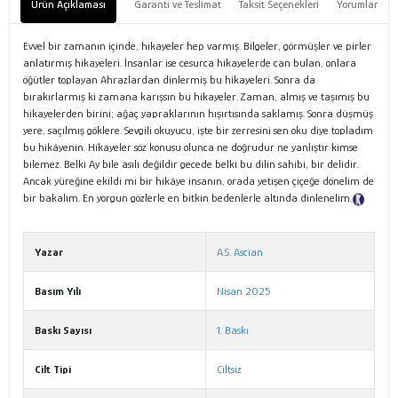
Ürün Açıklaması
Garanti ve Teslimat
Taksit Seçenekleri
Yorumlar
Evvel bir zamanın içinde, hikayeler hep varmış. Bilgeler, görmüşler ve pirler
anlatırmış hikayeleri. İnsanlar ise cesurca hikayelerde can bulan, onlara
öğütler toplayan Ahrazlardan dinlermiş bu hikayeleri. Sonra da
bırakırlarmış ki zamana karışsın bu hikayeler. Zaman, almış ve taşımış bu
hikayelerden birini; ağaç yapraklarının hışırtısında saklamış. Sonra düşmüş
yere, saçılmış göklere. Sevgili okuyucu, işte bir zerresini sen oku diye topladım
bu hikâyenin. Hikayeler söz konusu olunca ne doğrudur ne yanlıştır kimse
bilemez. Belki Ay bile asılı değildir gecede belki bu dilin sahibi, bir delidir.
Ancak yüreğine ekildi mi bir hikâye insanın, orada yetişen çiçeğe dönelim de
bir bakalım. En yorgun gözlerle en bitkin bedenlerle altında dinlenelim.
Tanıtım Metni
Yazar
A.S. Ascian
Basım Yılı
Nisan 2025
Baskı Sayısı
1. Baskı
Cilt Tipi
Ciltsiz