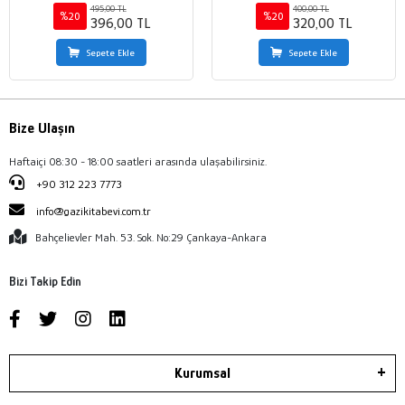
495,00 TL
400,00 TL
%20
%20
396,00 TL
320,00 TL
Sepete Ekle
Sepete Ekle
Bize Ulaşın
Haftaiçi 08:30 - 18:00 saatleri arasında ulaşabilirsiniz.
+90 312 223 7773
info@gazikitabevi.com.tr
Bahçelievler Mah. 53. Sok. No:29 Çankaya-Ankara
Bizi Takip Edin
Kurumsal