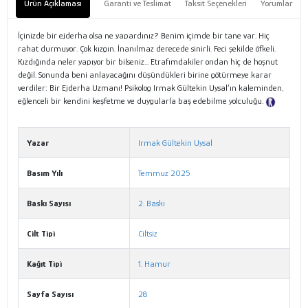
Ürün Açıklaması
Garanti ve Teslimat
Taksit Seçenekleri
Yorumlar
İçinizde bir ejderha olsa ne yapardınız? Benim içimde bir tane var. Hiç
rahat durmuyor. Çok kızgın. İnanılmaz derecede sinirli. Feci şekilde öfkeli.
Kızdığında neler yapıyor bir bilseniz... Etrafımdakiler ondan hiç de hoşnut
değil. Sonunda beni anlayacağını düşündükleri birine götürmeye karar
verdiler: Bir Ejderha Uzmanı! Psikolog Irmak Gültekin Uysal’ın kaleminden,
eğlenceli bir kendini keşfetme ve duygularla baş edebilme yolculuğu.
Tanıtım Metni
Yazar
Irmak Gültekin Uysal
Basım Yılı
Temmuz 2025
Baskı Sayısı
2. Baskı
Cilt Tipi
Ciltsiz
Kağıt Tipi
1. Hamur
Sayfa Sayısı
28