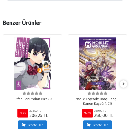
Benzer Ürünler
Lütfen Beni Yalnız Bırak 3
Mobile Legends: Bang Bang –
Kanun Kaçağı 1. Cilt
275,00 TL
350,00 TL
%25
%20
206,25 TL
280,00 TL
Sepete Ekle
Sepete Ekle