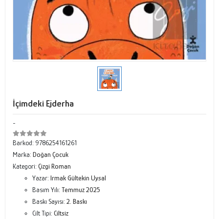
İçimdeki Ejderha
-
Barkod:
9786254161261
Marka:
Doğan Çocuk
Kategori:
Çizgi Roman
Yazar:
Irmak Gültekin Uysal
Basım Yılı:
Temmuz 2025
Baskı Sayısı:
2. Baskı
Cilt Tipi:
Ciltsiz