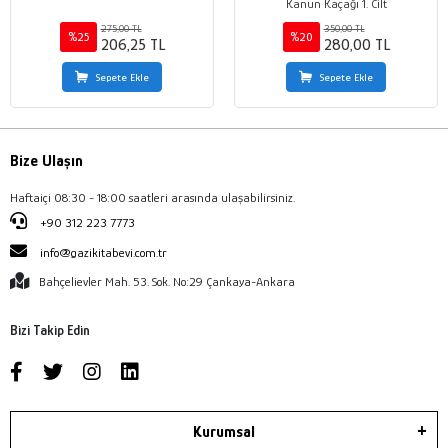
Kanun Kaçağı 1. Cilt
275,00 TL
350,00 TL
%25
%20
206,25 TL
280,00 TL
Sepete Ekle
Sepete Ekle
Bize Ulaşın
Haftaiçi 08:30 - 18:00 saatleri arasında ulaşabilirsiniz.
+90 312 223 7773
info@gazikitabevi.com.tr
Bahçelievler Mah. 53. Sok. No:29 Çankaya-Ankara
Bizi Takip Edin
Kurumsal