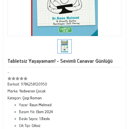
Tabletsiz Yaşayamam! - Sevimli Canavar Günlüğü
-
Barkod:
9786258120950
Marka:
Yediveren Çocuk
Kategori:
Çizgi Roman
Yazar:
Raun Melmed
Basım Yılı:
Ekim 2024
Baskı Sayısı:
1.Baskı
Cilt Tipi:
Ciltsiz