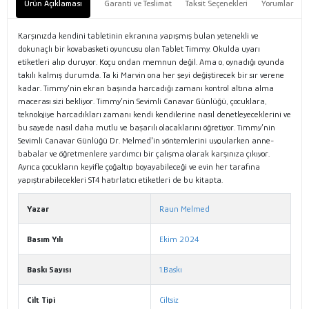
Ürün Açıklaması
Garanti ve Teslimat
Taksit Seçenekleri
Yorumlar
Karşınızda kendini tabletinin ekranına yapışmış bulan yetenekli ve
dokunaçlı bir kovabasketi oyuncusu olan Tablet Timmy. Okulda uyarı
etiketleri alıp duruyor. Koçu ondan memnun değil. Ama o, oynadığı oyunda
takılı kalmış durumda. Ta ki Marvin ona her şeyi değiştirecek bir sır verene
kadar. Timmy’nin ekran başında harcadığı zamanı kontrol altına alma
macerası sizi bekliyor. Timmy’nin Sevimli Canavar Günlüğü, çocuklara,
teknolojiye harcadıkları zamanı kendi kendilerine nasıl denetleyeceklerini ve
bu sayede nasıl daha mutlu ve başarılı olacaklarını öğretiyor. Timmy’nin
Sevimli Canavar Günlüğü Dr. Melmed'in yöntemlerini uygularken anne-
babalar ve öğretmenlere yardımcı bir çalışma olarak karşınıza çıkıyor.
Ayrıca çocukların keyifle çoğaltıp boyayabileceği ve evin her tarafına
yapıştırabilecekleri ST4 hatırlatıcı etiketleri de bu kitapta.
Yazar
Raun Melmed
Basım Yılı
Ekim 2024
Baskı Sayısı
1.Baskı
Cilt Tipi
Ciltsiz