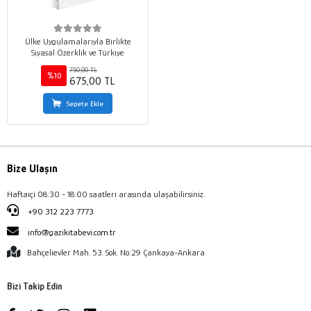
Ülke Uygulamalarıyla Birlikte
Siyasal Özerklik ve Türkiye
750,00 TL
%10
675,00 TL
Sepete Ekle
Bize Ulaşın
Haftaiçi 08:30 - 18:00 saatleri arasında ulaşabilirsiniz.
+90 312 223 7773
info@gazikitabevi.com.tr
Bahçelievler Mah. 53. Sok. No:29 Çankaya-Ankara
Bizi Takip Edin