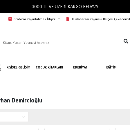
3000 TL VE ÜZERİ KARGO BEDAVA
Kitabımı Yayınlatmak İstiyorum
Uluslararası Yayınevi Belgesi (Akademik
E
KİŞİSEL GELİŞİM
ÇOCUK KİTAPLARI
EDEBİYAT
EĞİTİM
R
yhan Demircioğlu