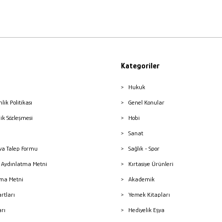
Kategoriler
Hukuk
nlik Politikası
Genel Konular
lik Sözleşmesi
Hobi
Sanat
a Talep Formu
Sağlık - Spor
sı Aydınlatma Metni
Kırtasiye Ürünleri
ma Metni
Akademik
artları
Yemek Kitapları
arı
Hediyelik Eşya