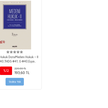
Hukuk DizisiMedeni Hukuk – II
40;THD&#41; &#40;Eşya
uku – Miras Hukuku&#41;
220,00 TL
%12
193,60 TL
Stokta Yok