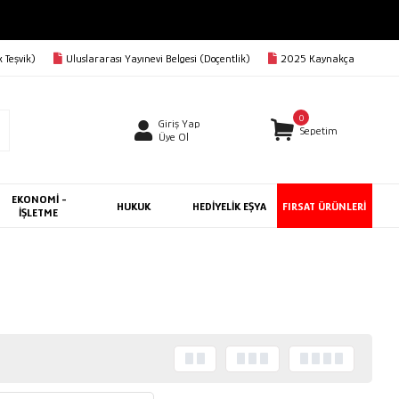
 Teşvik)
Uluslararası Yayınevi Belgesi (Doçentlik)
2025 Kaynakça
0
Giriş Yap
Sepetim
Üye Ol
EKONOMİ -
HUKUK
HEDİYELİK EŞYA
FIRSAT ÜRÜNLERİ
İŞLETME