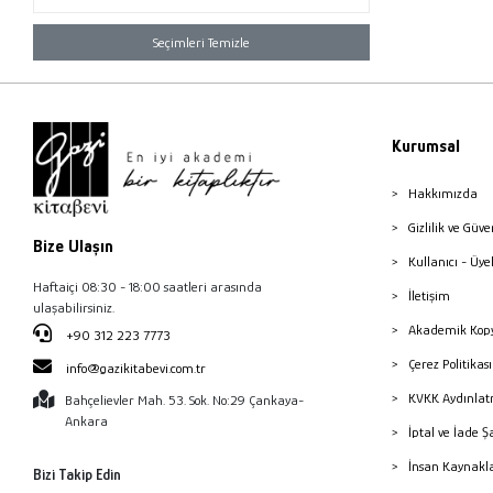
Seçimleri Temizle
Kurumsal
Hakkımızda
Gizlilik ve Güve
Bize Ulaşın
Kullanıcı - Üye
Haftaiçi 08:30 - 18:00 saatleri arasında
İletişim
ulaşabilirsiniz.
Akademik Kopy
+90 312 223 7773
Çerez Politika
info@gazikitabevi.com.tr
KVKK Aydınlat
Bahçelievler Mah. 53. Sok. No:29 Çankaya-
Ankara
İptal ve İade Ş
İnsan Kaynakl
Bizi Takip Edin