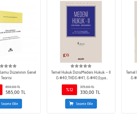
Kamu Düzeninin Genel
Temel Hukuk DizisiMedeni Hukuk – II
Temel 
Teorisi
&#40;THD&#41; &#40;Eşya
&#
Hukuku – Miras Hukuku&#41;
Huk
650,00 TL
375,00 TL
%12
585,00 TL
330,00 TL
Sepete Ekle
Sepete Ekle