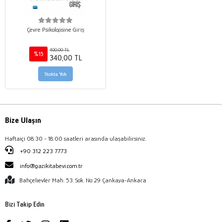
Çevre Psikolojisine Giriş
400,00 TL
%15
340,00 TL
Stokta Yok
Bize Ulaşın
Haftaiçi 08:30 - 18:00 saatleri arasında ulaşabilirsiniz.
+90 312 223 7773
info@gazikitabevi.com.tr
Bahçelievler Mah. 53. Sok. No:29 Çankaya-Ankara
Bizi Takip Edin