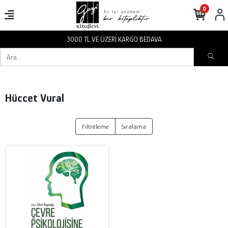
0
3000 TL VE ÜZERİ KARGO BEDAVA
Hüccet Vural
Filtreleme
Sıralama