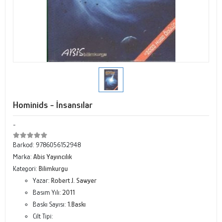
Hominids - İnsansılar
-
Barkod:
9786056152948
Marka:
Abis Yayıncılık
Kategori:
Bilimkurgu
Yazar:
Robert J. Sawyer
Basım Yılı:
2011
Baskı Sayısı:
1.Baskı
Cilt Tipi: