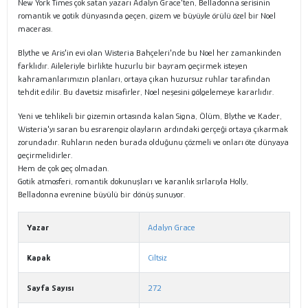
New York Times çok satan yazarı Adalyn Grace'ten, Belladonna serisinin
romantik ve gotik dünyasında geçen, gizem ve büyüyle örülü özel bir Noel
macerası.
Blythe ve Aris'in evi olan Wisteria Bahçeleri'nde bu Noel her zamankinden
farklıdır. Aileleriyle birlikte huzurlu bir bayram geçirmek isteyen
kahramanlarımızın planları, ortaya çıkan huzursuz ruhlar tarafından
tehdit edilir. Bu davetsiz misafirler, Noel neşesini gölgelemeye kararlıdır.
Yeni ve tehlikeli bir gizemin ortasında kalan Signa, Ölüm, Blythe ve Kader,
Wisteria'yı saran bu esrarengiz olayların ardındaki gerçeği ortaya çıkarmak
zorundadır. Ruhların neden burada olduğunu çözmeli ve onları öte dünyaya
geçirmelidirler.
Hem de çok geç olmadan.
Gotik atmosferi, romantik dokunuşları ve karanlık sırlarıyla Holly,
Belladonna evrenine büyülü bir dönüş sunuyor.
Yazar
Adalyn Grace
Kapak
Ciltsiz
Sayfa Sayısı
272