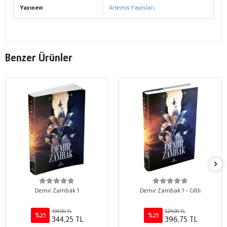
Yayınevi
Artemis Yayınları
Benzer Ürünler
Demir Zambak 1
Demir Zambak 1 - Ciltli
459,00 TL
529,00 TL
%25
%25
344,25 TL
396,75 TL