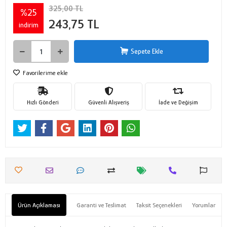
325,00 TL
%25
243,75 TL
indirim
Sepete Ekle
Favorilerime ekle
Hızlı Gönderi
Güvenli Alışveriş
İade ve Değişim
Ürün Açıklaması
Garanti ve Teslimat
Taksit Seçenekleri
Yorumlar