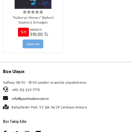
“Kültürün Mimarı” Bozkurt
Güvenç’e Armağan
600,00 TL
%15
510,00 TL
Stokta Yok
Bize Ulaşın
Haftaiçi 08:30 - 18:00 saatleri arasında ulaşabilirsiniz.
+90 312 223 7773
info@gazikitabevi.com.tr
Bahçelievler Mah. 53. Sok. No:29 Çankaya-Ankara
Bizi Takip Edin