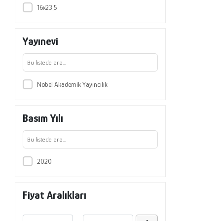
16x23,5
Onur Kulaç
Önder Kutlu
Yayınevi
Özcan Sezer
Recep Fedai
Sefa Usta
Nobel Akademik Yayıncılık
Soner Ünal
Tekin Avaner
Basım Yılı
Veysel Eren
Yusuf Şahin
2020
Fiyat Aralıkları