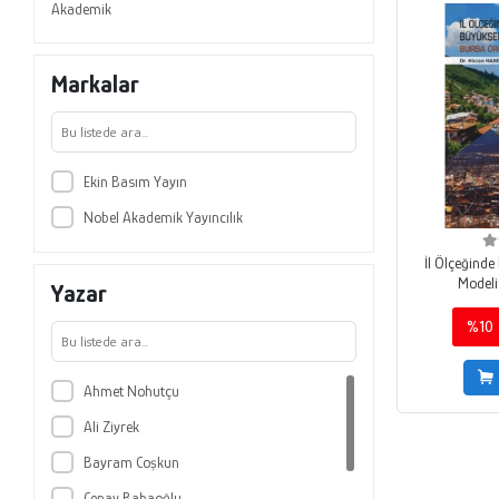
Akademik
Markalar
Ekin Basım Yayın
Nobel Akademik Yayıncılık
İl Ölçeğinde
Modeli
Yazar
%10
Ahmet Nohutçu
Ali Ziyrek
Bayram Coşkun
Cenay Babaoğlu