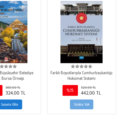
 Büyükşehir Belediye
Farklı Boyutlarıyla Cumhurbaşkanlığı
: Bursa Örneği
Hükümet Sistemi
360,00 TL
520,00 TL
%15
324,00 TL
442,00 TL
Sepete Ekle
Stokta Yok