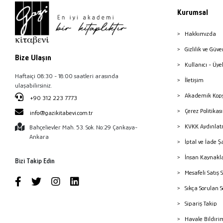
Kurumsal
Hakkımızda
Gizlilik ve Güve
Bize Ulaşın
Kullanıcı - Üye
Haftaiçi 08:30 - 18:00 saatleri arasında
İletişim
ulaşabilirsiniz.
Akademik Kopy
+90 312 223 7773
Çerez Politika
info@gazikitabevi.com.tr
KVKK Aydınlat
Bahçelievler Mah. 53. Sok. No:29 Çankaya-
Ankara
İptal ve İade Ş
İnsan Kaynakl
Bizi Takip Edin
Mesafeli Satış 
Sıkça Sorulan 
Sipariş Takip
Havale Bildiri