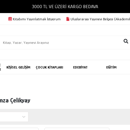
3000 TL VE ÜZERİ KARGO BEDAVA
Kitabımı Yayınlatmak İstiyorum
Uluslararası Yayınevi Belgesi (Akademik
E
KİŞİSEL GELİŞİM
ÇOCUK KİTAPLARI
EDEBİYAT
EĞİTİM
R
mza Çelikyay