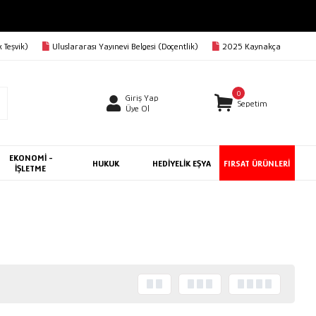
 Teşvik)
Uluslararası Yayınevi Belgesi (Doçentlik)
2025 Kaynakça
0
Giriş Yap
Sepetim
Üye Ol
EKONOMİ -
HUKUK
HEDİYELİK EŞYA
FIRSAT ÜRÜNLERİ
İŞLETME