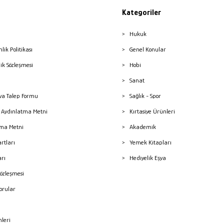
Kategoriler
Hukuk
nlik Politikası
Genel Konular
lik Sözleşmesi
Hobi
Sanat
a Talep Formu
Sağlık - Spor
sı Aydınlatma Metni
Kırtasiye Ürünleri
ma Metni
Akademik
artları
Yemek Kitapları
arı
Hediyelik Eşya
Sözleşmesi
Sorular
mleri