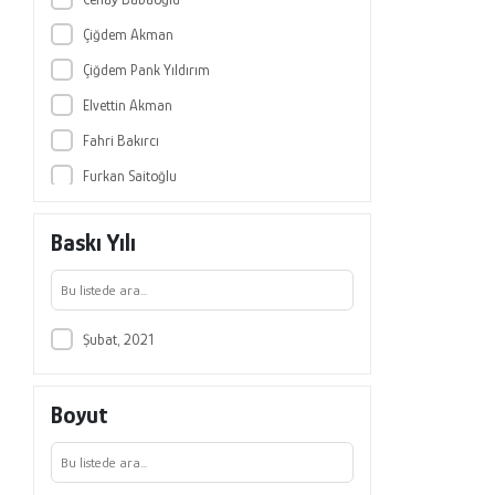
Çiğdem Akman
Çiğdem Pank Yıldırım
Elvettin Akman
Fahri Bakırcı
Furkan Saitoğlu
Gökhan Dökmen
Baskı Yılı
Haluk Alkan
Hamza Ateş
Hicran Hamza Çelikyay
Şubat, 2021
Mahmut Doğan
Menaf Turan
Boyut
Murat Okcu
Musa Eken
Oğuzhan Erdoğan