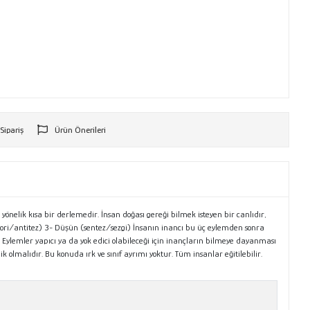
 Sipariş
Ürün Önerileri
r
yönelik kısa bir derlemedir. İnsan doğası gereği bilmek isteyen bir canlıdır,
ori/antitez) 3- Düşün (sentez/sezgi) İnsanın inancı bu üç eylemden sonra
. Eylemler yapıcı ya da yok edici olabileceği için inançların bilmeye dayanması
olmalıdır. Bu konuda ırk ve sınıf ayrımı yoktur. Tüm insanlar eğitilebilir.