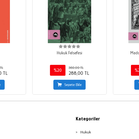
Hukuk Felsefesi
Madd
TL
360,00 TL
%20
%
0 TL
288,00 TL
e
Sepete Ekle
Kategoriler
Hukuk