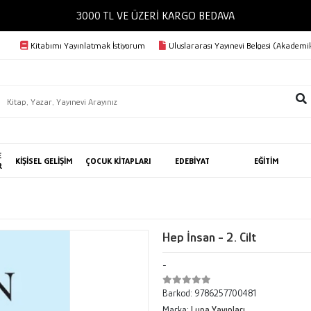
300
Kitabımı Yayınlatmak İstiyorum
Uluslararası Yayınevi Belgesi (Akademik
E
KİŞİSEL GELİŞİM
ÇOCUK KİTAPLARI
EDEBİYAT
EĞİTİM
R
Hep İnsan - 2. Cilt
-
Barkod:
9786257700481
Marka:
Luna Yayınları