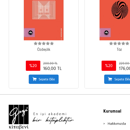
Özdeşlik
Töz
200,00 TL
220,00 
%20
%20
160,00 TL
176,0
Sepete Ekle
Sepete Ekl
Kurumsal
Hakkımızda