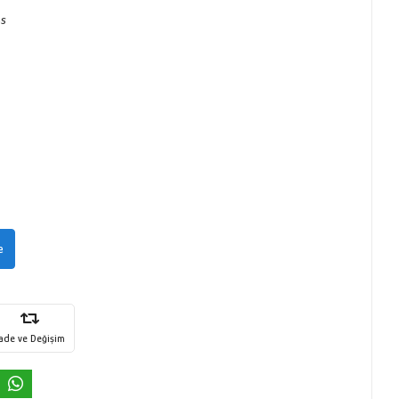
ns
e
İade ve Değişim