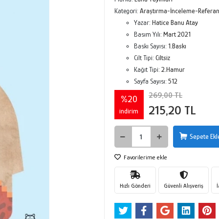
Kategori:
Araştırma-İnceleme-Refera
Yazar:
Hatice Banu Atay
Basım Yılı:
Mart 2021
Baskı Sayısı:
1.Baskı
Cilt Tipi:
Ciltsiz
Kağıt Tipi:
2.Hamur
Sayfa Sayısı:
512
269,00 TL
%20
215,20 TL
indirim
Sepete Ekl
Favorilerime ekle
Hızlı Gönderi
Güvenli Alışveriş