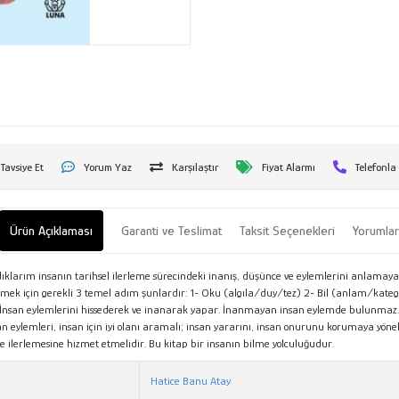
Tavsiye Et
Yorum Yaz
Karşılaştır
Fiyat Alarmı
Telefonla
Ürün Açıklaması
Garanti ve Teslimat
Taksit Seçenekleri
Yorumla
azdıklarım insanın tarihsel ilerleme sürecindeki inanış, düşünce ve eylemlerini anlamaya 
lmek için gerekli 3 temel adım şunlardır: 1- Oku (algıla/duy/tez) 2- Bil (anlam/kateg
inçtir. İnsan eylemlerini hissederek ve inanarak yapar. İnanmayan insan eylemde bulunmaz
 eylemleri, insan için iyi olanı aramalı; insan yararını, insan onurunu korumaya yönelik 
ilerlemesine hizmet etmelidir. Bu kitap bir insanın bilme yolculuğudur.
Hatice Banu Atay