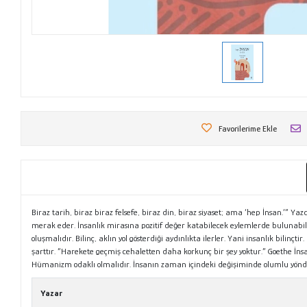
Favorilerime Ekle
Biraz tarih, biraz biraz felsefe, biraz din, biraz siyaset; ama ‘hep İnsan.’” Y
merak eder. İnsanlık mirasına pozitif değer katabilecek eylemlerde bulunabi
oluşmalıdır. Bilinç, aklın yol gösterdiği aydınlıkta ilerler. Yani insanlık bil
şarttır. “Harekete geçmiş cehaletten daha korkunç bir şey yoktur.” Goethe İnsan
Hümanizm odaklı olmalıdır. İnsanın zaman içindeki değişiminde olumlu yönde 
Yazar