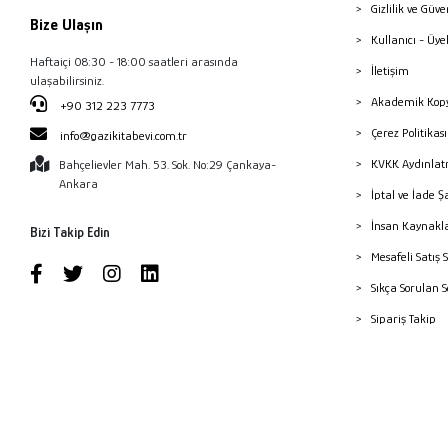
Gizlilik ve Güve
Bize Ulaşın
Kullanıcı - Üye
Haftaiçi 08:30 - 18:00 saatleri arasında
İletişim
ulaşabilirsiniz.
Akademik Kopy
+90 312 223 7773
Çerez Politika
info@gazikitabevi.com.tr
KVKK Aydınlat
Bahçelievler Mah. 53. Sok. No:29 Çankaya-
Ankara
İptal ve İade Ş
İnsan Kaynakl
Bizi Takip Edin
Mesafeli Satış 
Sıkça Sorulan 
Sipariş Takip
Havale Bildiri
Yayınevleri