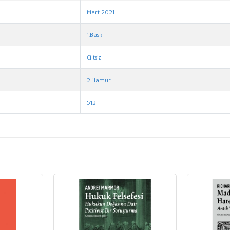
Mart 2021
1.Baskı
Ciltsiz
2.Hamur
512