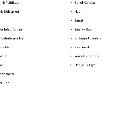
nlik Politikası
Genel Konular
lik Sözleşmesi
Hobi
Sanat
a Talep Formu
Sağlık - Spor
sı Aydınlatma Metni
Kırtasiye Ürünleri
ma Metni
Akademik
artları
Yemek Kitapları
arı
Hediyelik Eşya
Sözleşmesi
Sorular
mleri