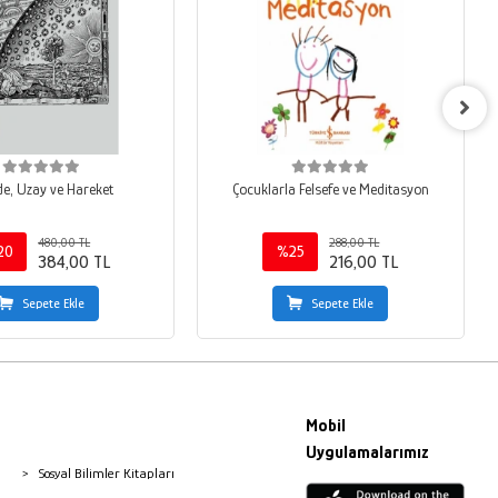
e, Uzay ve Hareket
Çocuklarla Felsefe ve Meditasyon
480,00 TL
288,00 TL
20
%25
384,00 TL
216,00 TL
Sepete Ekle
Sepete Ekle
Mobil
Uygulamalarımız
Sosyal Bilimler Kitapları