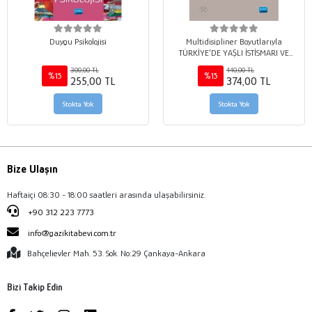
Duygu Psikolojisi
Multidisipliner Boyutlarıyla
TÜRKİYE’DE YAŞLI İSTİSMARI VE
İHMALİ- Türkiye Gerontoloji Serisi
300,00 TL
440,00 TL
%15
%15
255,00 TL
374,00 TL
Stokta Yok
Stokta Yok
Bize Ulaşın
Haftaiçi 08:30 - 18:00 saatleri arasında ulaşabilirsiniz.
+90 312 223 7773
info@gazikitabevi.com.tr
Bahçelievler Mah. 53. Sok. No:29 Çankaya-Ankara
Bizi Takip Edin