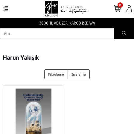
0
3000 TL VE ÜZERİ KARGO BEDAVA
Harun Yakışık
Filtreleme
Sıralama