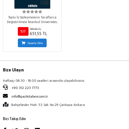
Toplu İş Sözleşmesinin Taraflarca
Değiştirilmesi İstanbul Üniversitesi
Hukuk Fakültesi Özel Hukuk
785,00 TL
Yüksek Lisans Tezleri Dizisi No: 75
%17
651,55 TL
Sepete Ekle
Bize Ulaşın
Haftaiçi 08:30 - 18:00 saatleri arasında ulaşabilirsiniz.
+90 312 223 7773
info@gazikitabevi.com.tr
Bahçelievler Mah. 53. Sok. No:29 Çankaya-Ankara
Bizi Takip Edin