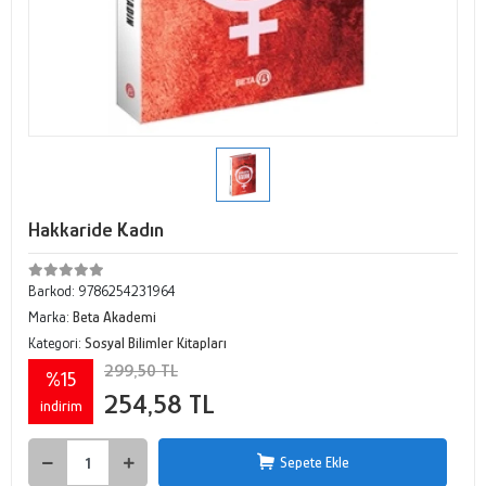
Hakkaride Kadın
Barkod:
9786254231964
Marka:
Beta Akademi
Kategori:
Sosyal Bilimler Kitapları
299,50 TL
%15
254,58 TL
indirim
Sepete Ekle