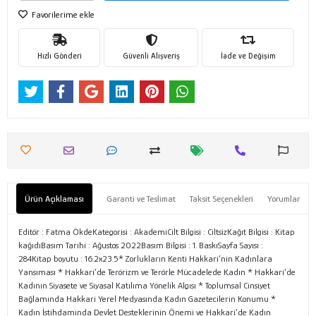
Favorilerime ekle
Hızlı Gönderi
Güvenli Alışveriş
İade ve Değişim
Ürün Açıklaması
Garanti ve Teslimat
Taksit Seçenekleri
Yorumlar
Editör : Fatma ÖkdeKategorisi : AkademiCilt Bilgisi : CiltsizKağıt Bilgisi : Kitap
kağıdıBasım Tarihi : Ağustos 2022Basım Bilgisi : 1. BaskıSayfa Sayısı :
284Kitap boyutu : 16.2x23.5* Zorlukların Kenti Hakkari’nin Kadınlara
Yansıması * Hakkari’de Terörizm ve Terörle Mücadelede Kadın * Hakkari’de
Kadının Siyasete ve Siyasal Katılıma Yönelik Algısı * Toplumsal Cinsiyet
Bağlamında Hakkari Yerel Medyasında Kadın Gazetecilerin Konumu *
Kadın İstihdamında Devlet Desteklerinin Önemi ve Hakkari’de Kadın