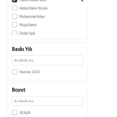
Hatice Demir Küreci
Muhammet Aslan
Müge Demir
Önder İlgili
Özge Kutlu
Baskı Yılı
Özgür Kuş
Servet Alp
Sevim Coşkun
Haziran, 2023
Sevinç Sütlü
Tuba Aralan
Boyut
Zeynep Gökçe Koçyiğit
16,5x24