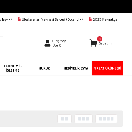
 Teşvik)
Uluslararası Yayınevi Belgesi (Doçentlik)
2025 Kaynakça
0
Giriş Yap
Sepetim
Üye Ol
EKONOMİ -
HUKUK
HEDİYELİK EŞYA
FIRSAT ÜRÜNLERİ
İŞLETME