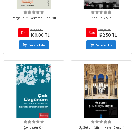
Pergelin Mükemmel Dönüşü
Neo-Epik Şiir
200,00 TL
275,00 TL
%20
%30
160,00 TL
192,50 TL
Sepete Ekle
Sepete Ekle
Çok Üzgünüm
Üç Sütun: Şiir, Hikaye, Eleştiri