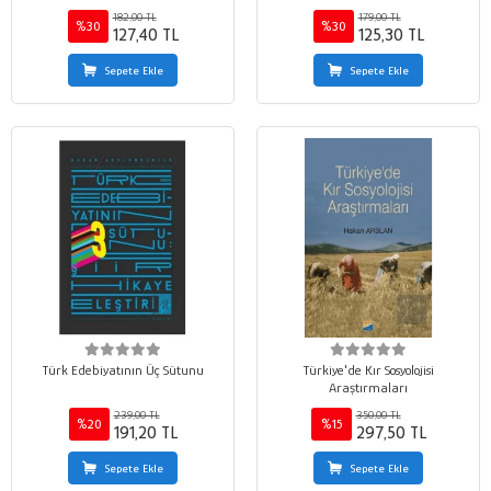
182,00 TL
179,00 TL
%30
%30
127,40 TL
125,30 TL
Sepete Ekle
Sepete Ekle
Türk Edebiyatının Üç Sütunu
Türkiye'de Kır Sosyolojisi
Araştırmaları
239,00 TL
350,00 TL
%20
%15
191,20 TL
297,50 TL
Sepete Ekle
Sepete Ekle