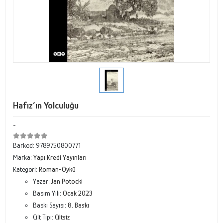
Hafız’ın Yolculuğu
-
Barkod:
9789750800771
Marka:
Yapı Kredi Yayınları
Kategori:
Roman-Öykü
Yazar:
Jan Potocki
Basım Yılı:
Ocak 2023
Baskı Sayısı:
8. Baskı
Cilt Tipi:
Ciltsiz