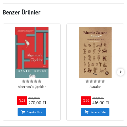
Benzer Ürünler
Algernon’a Çiçekler
Aynalar
360,00 TL
520,00 TL
%25
%20
270,00 TL
416,00 TL
Sepete Ekle
Sepete Ekle