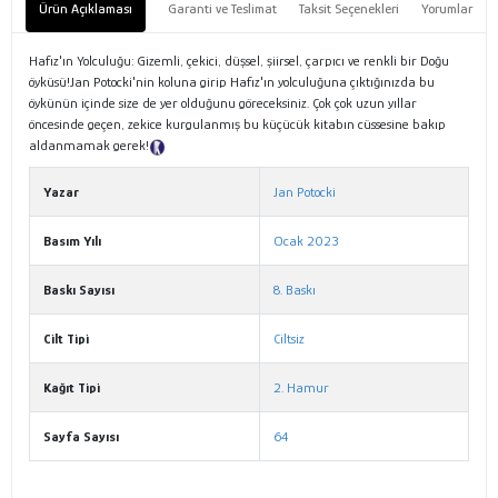
Ürün Açıklaması
Garanti ve Teslimat
Taksit Seçenekleri
Yorumlar
Hafız'ın Yolculuğu: Gizemli, çekici, düşsel, şiirsel, çarpıcı ve renkli bir Doğu
öyküsü!Jan Potocki'nin koluna girip Hafız'ın yolculuğuna çıktığınızda bu
öykünün içinde size de yer olduğunu göreceksiniz. Çok çok uzun yıllar
öncesinde geçen, zekice kurgulanmış bu küçücük kitabın cüssesine bakıp
aldanmamak gerek!
Tanıtım Metni
Yazar
Jan Potocki
Basım Yılı
Ocak 2023
Baskı Sayısı
8. Baskı
Cilt Tipi
Ciltsiz
Kağıt Tipi
2. Hamur
Sayfa Sayısı
64