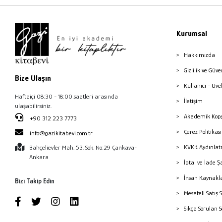
Kurumsal
Hakkımızda
Gizlilik ve Güve
Bize Ulaşın
Kullanıcı - Üye
Haftaiçi 08:30 - 18:00 saatleri arasında
İletişim
ulaşabilirsiniz.
Akademik Kopy
+90 312 223 7773
Çerez Politika
info@gazikitabevi.com.tr
KVKK Aydınlat
Bahçelievler Mah. 53. Sok. No:29 Çankaya-
Ankara
İptal ve İade Ş
İnsan Kaynakl
Bizi Takip Edin
Mesafeli Satış 
Sıkça Sorulan 