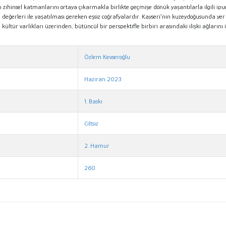
n zihinsel katmanlarını ortaya çıkarmakla birlikte geçmişe dönük yaşantılarla ilgili ip
ğu değerleri ile yaşatılması gereken eşsiz coğrafyalardır. Kayseri’nin kuzeydoğusunda y
ltür varlıkları üzerinden, bütüncül bir perspektifle birbiri arasındaki ilişki ağların
Özlem Kevseroğlu
Haziran 2023
1. Baskı
Ciltsiz
2. Hamur
260