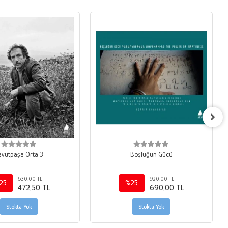
avutpaşa Orta 3
Boşluğun Gücü
630,00 TL
920,00 TL
25
%25
472,50 TL
690,00 TL
Stokta Yok
Stokta Yok