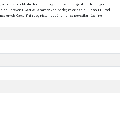
uçları da vermektedir. Tarihten bu yana insanın doğa ile birlikte uyum
er alan Derevenk, Gesi ve Koramaz vadi yerleşimlerinde bulunan 14 kırsal
ı incelemek Kayseri’nin geçmişten bugüne hafıza peyzajları üzerine