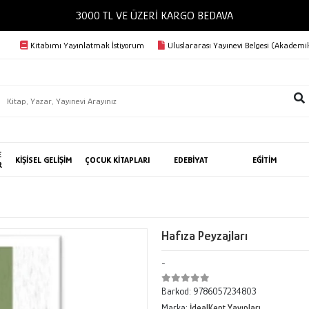
3000 TL VE ÜZERİ KARGO BEDAVA
Kitabımı Yayınlatmak İstiyorum
Uluslararası Yayınevi Belgesi (Akademik
E
KİŞİSEL GELİŞİM
ÇOCUK KİTAPLARI
EDEBİYAT
EĞİTİM
R
Hafıza Peyzajları
-
Barkod:
9786057234803
Marka:
İdealKent Yayınları