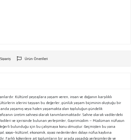
 Sipariş
Ürün Önerileri
r
lanlardır. Kültürel peyzajlara yaşam veren, insan ve doğanın karşılıklı
ltürlerin izlerini taşıyan bu değerler, günlük yaşam biçiminin oluştuğu bir
r zamanda yaşamış veya halen yaşamakta olan topluluğun gündelik
f hafızanın üretim sahnesi olarak tanımlanmaktadır. Sahne olarak vadilerdeki
z Vadileri ve içerisinde bulunan yerleşimler, Gayrimüslim – Müslüman nüfusun
n değerli bulunduğu için bu çalışmaya konu olmuştur. Geçmişten bu yana
oğal, sosyo–kültürel, ekonomik, siyasi nedenlerden dolayı nüfus kaybına
ır. Farklı kökenlere ait toplumların bir arada yaşadığı yerleşimlerde ve