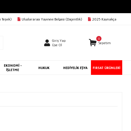
 Teşvik)
Uluslararası Yayınevi Belgesi (Doçentlik)
2025 Kaynakça
0
Giriş Yap
Sepetim
Üye Ol
EKONOMİ -
HUKUK
HEDİYELİK EŞYA
FIRSAT ÜRÜNLERİ
İŞLETME