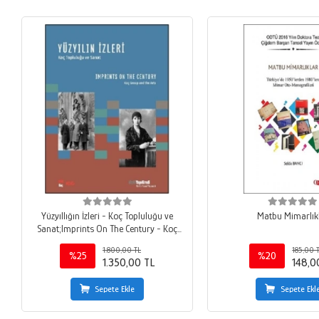
Yüzyıllığın İzleri - Koç Topluluğu ve
Matbu Mimarlık
Sanat;Imprints On The Century - Koç
Group and the Arts
1.800,00 TL
185,00 
%25
%20
1.350,00 TL
148,0
Sepete Ekle
Sepete Ekl