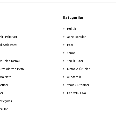
Kategoriler
Hukuk
nlik Politikası
Genel Konular
lik Sözleşmesi
Hobi
Sanat
a Talep Formu
Sağlık - Spor
sı Aydınlatma Metni
Kırtasiye Ürünleri
ma Metni
Akademik
artları
Yemek Kitapları
arı
Hediyelik Eşya
Sözleşmesi
Sorular