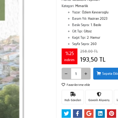
Kategori:
Mimarlık
Yazar:
Özlem Kevseroğlu
Basım Yılı:
Haziran 2023
Baskı Sayısı:
1. Baskı
Cilt Tipi:
Ciltsiz
Kağıt Tipi:
2. Hamur
Sayfa Sayısı:
260
258,00 TL
%25
193,50 TL
indirim
Sepete Ekl
Favorilerime ekle
Hızlı Gönderi
Güvenli Alışveriş