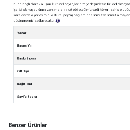
buna bağlı olarak oluşan kültürel peyzajlar bize yerleşimlerin fiziksel olmaya
içerisinde yaşadığının yansımalarını görebileceğimiz vadi köyleri, sahip oldu
karakterdeki yerleşimin kültürel peyzaj bağlamında somut ve somut olmayan kü
düşünmemizi sağlayacaktır.
Tanıtım Metni
Yazar
Basım Yılı
Baskı Sayısı
Cilt Tipi
Kağıt Tipi
Sayfa Sayısı
Benzer Ürünler