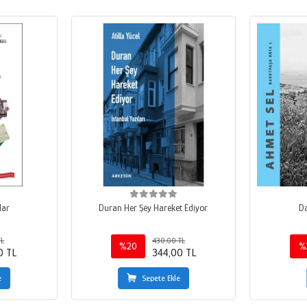
lar
Duran Her Şey Hareket Ediyor
D
TL
430,00 TL
%20
%
0 TL
344,00 TL
e
Sepete Ekle