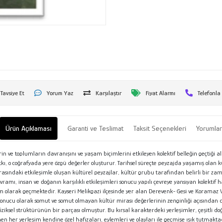
Tavsiye Et
Yorum Yaz
Karşılaştır
Fiyat Alarmı
Telefonla
Ürün Açıklaması
Garanti ve Teslimat
Taksit Seçenekleri
Yorumla
in ve toplumların davranışını ve yaşam biçimlerini etkileyen kolektif belleğin geçtiği a
ı, o coğrafyada yere özgü değerler oluşturur. Tarihsel süreçte peyzajda yaşamış olan kü
 arasındaki etkileşimle oluşan kültürel peyzajlar, kültür grubu tarafından belirli bi
ramı, insan ve doğanın karşılıklı etkileşimleri sonucu yapılı çevreye yansıyan kolekti
uzam olarak geçmektedir. Kayseri Melikgazi ilçesinde yer alan Derevenk- Gesi ve Korama
 sonucu olarak somut ve somut olmayan kültür mirası değerlerinin zenginliği açısında
iziksel strüktürünün bir parçası olmuştur. Bu kırsal karakterdeki yerleşimler, çeşitli d
her yerleşim kendine özel hafızaları, eylemleri ve olayları ile geçmişe ışık tutmaktad