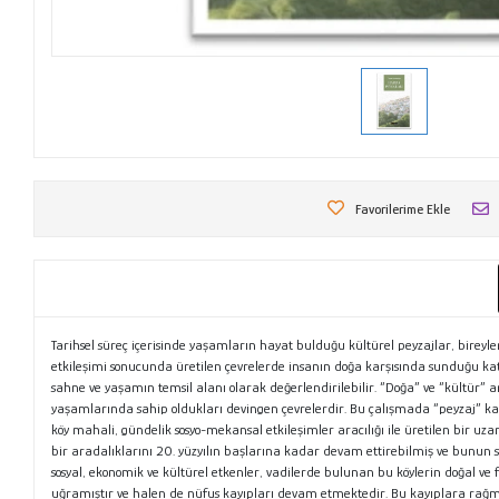
Favorilerime Ekle
Tarihsel süreç içerisinde yaşamların hayat bulduğu kültürel peyzajlar, bireyler
etkileşimi sonucunda üretilen çevrelerde insanın doğa karşısında sunduğu katk
sahne ve yaşamın temsil alanı olarak değerlendirilebilir. “Doğa” ve “kültür”
yaşamlarında sahip oldukları devingen çevrelerdir. Bu çalışmada “peyzaj” kav
köy mahali, gündelik sosyo-mekansal etkileşimler aracılığı ile üretilen bir 
bir aradalıklarını 20. yüzyılın başlarına kadar devam ettirebilmiş ve bunun
sosyal, ekonomik ve kültürel etkenler, vadilerde bulunan bu köylerin doğal ve f
uğramıştır ve halen de nüfus kayıpları devam etmektedir. Bu kayıplara rağmen 