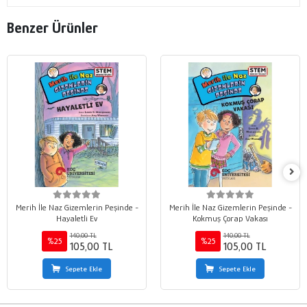
Benzer Ürünler
Merih İle Naz Gizemlerin Peşinde -
Merih İle Naz Gizemlerin Peşinde -
Hayaletli Ev
Kokmuş Çorap Vakası
140,00 TL
140,00 TL
%25
%25
105,00 TL
105,00 TL
Sepete Ekle
Sepete Ekle