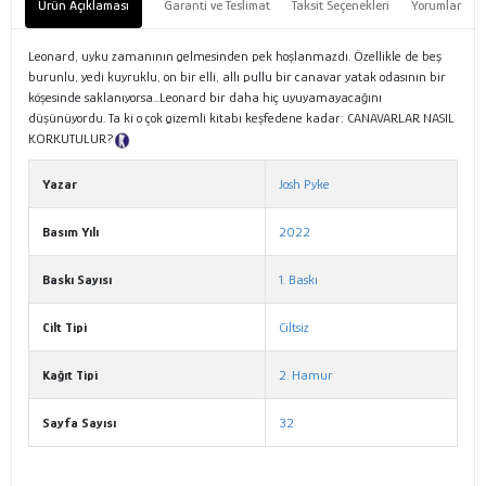
Ürün Açıklaması
Garanti ve Teslimat
Taksit Seçenekleri
Yorumlar
Leonard, uyku zamanının gelmesinden pek hoşlanmazdı. Özellikle de beş
burunlu, yedi kuyruklu, on bir elli, allı pullu bir canavar yatak odasının bir
köşesinde saklanıyorsa...Leonard bir daha hiç uyuyamayacağını
düşünüyordu. Ta ki o çok gizemli kitabı keşfedene kadar: CANAVARLAR NASIL
KORKUTULUR?
Tanıtım Metni
Yazar
Josh Pyke
Basım Yılı
2022
Baskı Sayısı
1. Baskı
Cilt Tipi
Ciltsiz
Kağıt Tipi
2. Hamur
Sayfa Sayısı
32