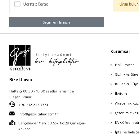
Ücretsiz Kargo
Ürün bulun
Seçimleri Temizle
Kurumsal
Hakkımızda
Gizlilik ve Güve
Bize Ulaşın
Kullanıcı - Üye
Haftaiçi 08:30 - 18:00 saatleri arasında
İletişim
ulaşabilirsiniz.
Akademik Kopy
+90 312 223 7773
Çerez Politika
info@gazikitabevi.com.tr
KVKK Aydınlat
Bahçelievler Mah. 53. Sok. No:29 Çankaya-
Ankara
İptal ve İade Ş