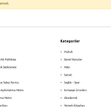
amadı.
Kategoriler
Hukuk
nlik Politikası
Genel Konular
lik Sözleşmesi
Hobi
Sanat
a Talep Formu
Sağlık - Spor
sı Aydınlatma Metni
Kırtasiye Ürünleri
ma Metni
Akademik
artları
Yemek Kitapları