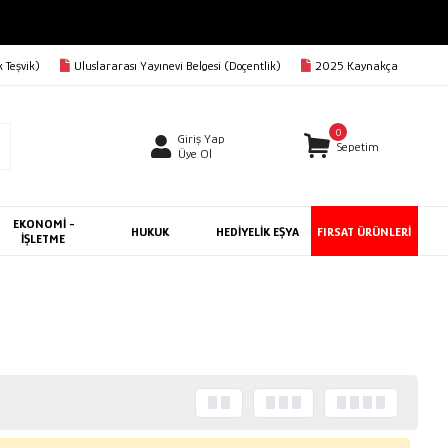
 Teşvik)
Uluslararası Yayınevi Belgesi (Doçentlik)
2025 Kaynakça
0
Giriş Yap
Sepetim
Üye Ol
EKONOMİ -
HUKUK
HEDİYELİK EŞYA
FIRSAT ÜRÜNLERİ
İŞLETME