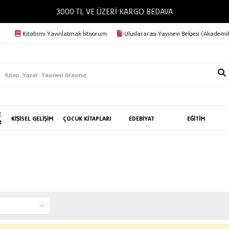
3000 TL VE ÜZERİ KARGO BEDAVA
Kitabımı Yayınlatmak İstiyorum
Uluslararası Yayınevi Belgesi (Akademik
E
KİŞİSEL GELİŞİM
ÇOCUK KİTAPLARI
EDEBİYAT
EĞİTİM
R