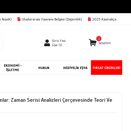
 Teşvik)
Uluslararası Yayınevi Belgesi (Doçentlik)
2025 Kaynakça
0
Giriş Yap
Sepetim
Üye Ol
EKONOMİ -
HUKUK
HEDİYELİK EŞYA
FIRSAT ÜRÜNLERİ
İŞLETME
lar: Zaman Serisi Analizleri Çerçevesinde Teori Ve