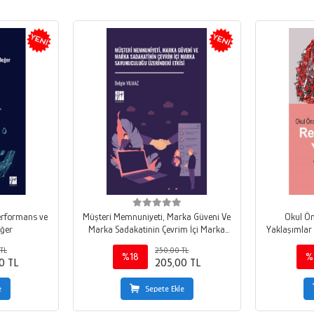
Performans ve
Müşteri Memnuniyeti, Marka Güveni Ve
Okul Ön
eğer
Marka Sadakatinin Çevrim İçi Marka
Yaklaşımlar 
Savunuculuğu Üzerindeki Etkisi
TL
250,00 TL
%18
%
0 TL
205,00 TL
e
Sepete Ekle