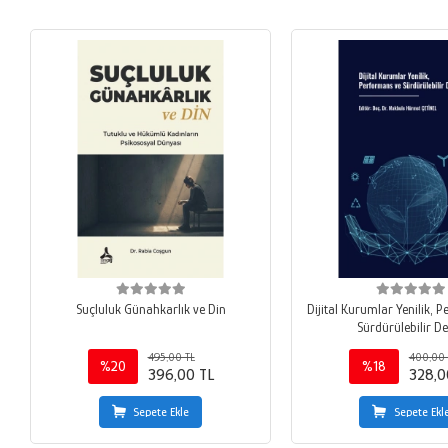
Suçluluk Günahkarlık ve Din
Dijital Kurumlar Yenilik, 
Sürdürülebilir D
495,00 TL
400,00 
%20
%18
396,00 TL
328,0
Sepete Ekle
Sepete Ekl