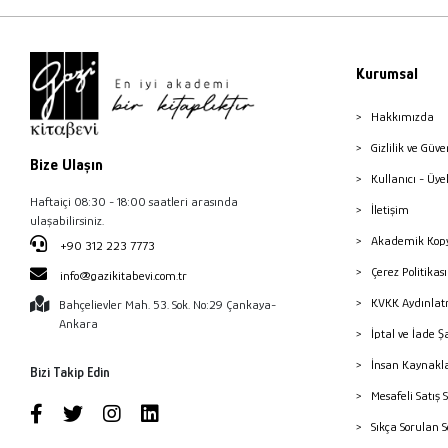
Kurumsal
Hakkımızda
Gizlilik ve Güve
Bize Ulaşın
Kullanıcı - Üye
Haftaiçi 08:30 - 18:00 saatleri arasında
İletişim
ulaşabilirsiniz.
Akademik Kopy
+90 312 223 7773
Çerez Politika
info@gazikitabevi.com.tr
KVKK Aydınlat
Bahçelievler Mah. 53. Sok. No:29 Çankaya-
Ankara
İptal ve İade Ş
İnsan Kaynakl
Bizi Takip Edin
Mesafeli Satış 
Sıkça Sorulan 