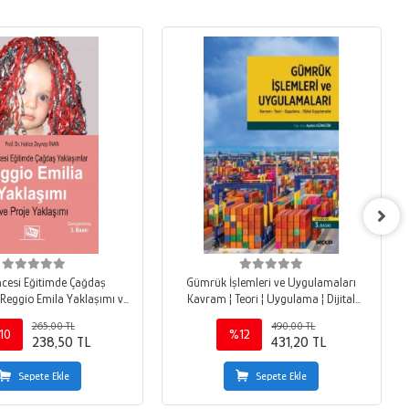
cesi Eğitimde Çağdaş
Gümrük İşlemleri ve Uygulamaları
Reggio Emila Yaklaşımı ve
Kavram ¦ Teori ¦ Uygulama ¦ Dijital
Proje Yaklaşımı
Uygulamalar
265,00 TL
490,00 TL
10
%12
238,50 TL
431,20 TL
Sepete Ekle
Sepete Ekle