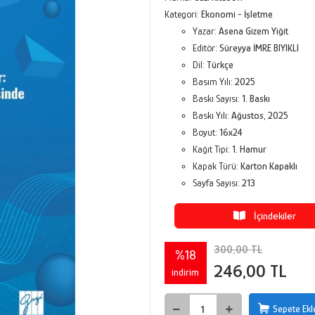
Kategori:
Ekonomi - İşletme
Yazar:
Asena Gizem Yiğit
Editör:
Süreyya İMRE BIYIKLI
Dil:
Türkçe
Basım Yılı:
2025
Baskı Sayısı:
1. Baskı
Baskı Yılı:
Ağustos, 2025
Boyut:
16x24
Kağıt Tipi:
1. Hamur
Kapak Türü:
Karton Kapaklı
Sayfa Sayısı:
213
İçindekiler
300,00 TL
%18
246,00 TL
indirim
Sepete Ekl