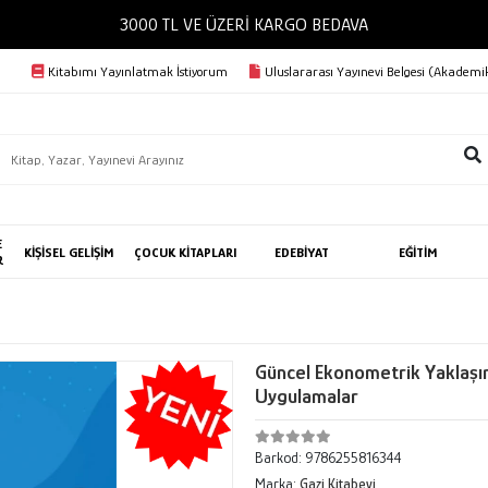
3000 TL VE ÜZERİ KARGO BEDAVA
Kitabımı Yayınlatmak İstiyorum
Uluslararası Yayınevi Belgesi (Akademik
E
KİŞİSEL GELİŞİM
ÇOCUK KİTAPLARI
EDEBİYAT
EĞİTİM
R
Güncel Ekonometrik Yaklaşım
Uygulamalar
Barkod:
9786255816344
Marka:
Gazi Kitabevi