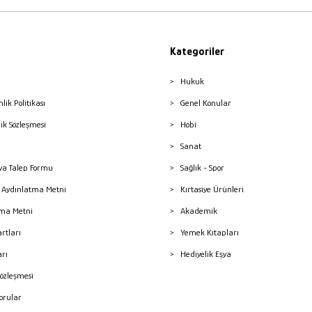
Kategoriler
Hukuk
nlik Politikası
Genel Konular
lik Sözleşmesi
Hobi
Sanat
a Talep Formu
Sağlık - Spor
sı Aydınlatma Metni
Kırtasiye Ürünleri
ma Metni
Akademik
artları
Yemek Kitapları
arı
Hediyelik Eşya
Sözleşmesi
Sorular