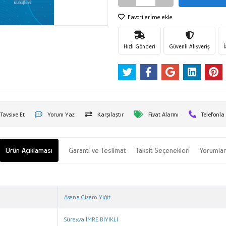
Favorilerime ekle
Hızlı Gönderi
Güvenli Alışveriş
Tavsiye Et
Yorum Yaz
Karşılaştır
Fiyat Alarmı
Telefonla
Ürün Açıklaması
Garanti ve Teslimat
Taksit Seçenekleri
Yorumla
Asena Gizem Yiğit
Süreyya İMRE BIYIKLI