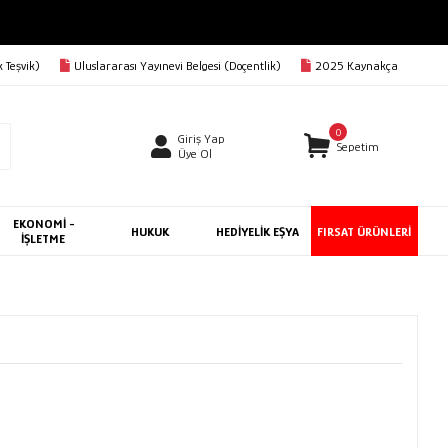
 Teşvik)
Uluslararası Yayınevi Belgesi (Doçentlik)
2025 Kaynakça
0
Giriş Yap
Sepetim
Üye Ol
EKONOMİ -
HUKUK
HEDİYELİK EŞYA
FIRSAT ÜRÜNLERİ
İŞLETME