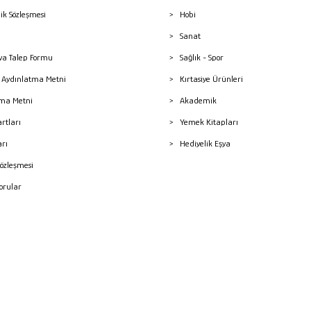
lik Sözleşmesi
Hobi
Sanat
a Talep Formu
Sağlık - Spor
sı Aydınlatma Metni
Kırtasiye Ürünleri
ma Metni
Akademik
artları
Yemek Kitapları
arı
Hediyelik Eşya
Sözleşmesi
Sorular
mleri