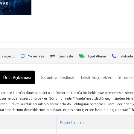
Tavsiye Et
Yorum Yaz
Karşılaştır
Fiyat Alarmı
Telefonla
Ürün Açıklaması
Garanti ve Teslimat
Taksit Seçenekleri
Yorumla
aya girince Liam’ın dünyası altüst olur. Doktorlar Liam’a bir beklentiye girmemesini sö
 ve uyanacağı günü bekler. Günün birinde Mikaela’nın gizlediği geçmişinden bir isimle
ster. Birlikte kurdukları ailenin acı sırlarla dolu olduğunu öğrenmek Liam’ı derinden y
karakterlerinin derinliklerine inip duygu nüanslarını işlerken harika bir iş çıkarıyor.”
Kristin Hannah