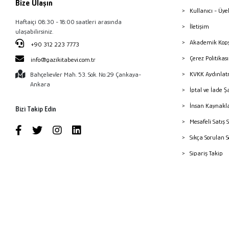
Bize Ulaşın
Kullanıcı - Üye
Haftaiçi 08:30 - 18:00 saatleri arasında
İletişim
ulaşabilirsiniz.
Akademik Kopy
+90 312 223 7773
Çerez Politika
info@gazikitabevi.com.tr
KVKK Aydınlat
Bahçelievler Mah. 53. Sok. No:29 Çankaya-
Ankara
İptal ve İade Ş
İnsan Kaynakl
Bizi Takip Edin
Mesafeli Satış 
Sıkça Sorulan 
Sipariş Takip
Havale Bildiri
Yayınevleri