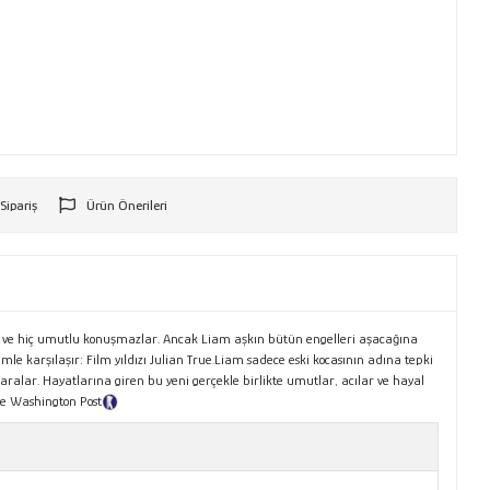
 Sipariş
Ürün Önerileri
r
yler ve hiç umutlu konuşmazlar. Ancak Liam aşkın bütün engelleri aşacağına
 karşılaşır: Film yıldızı Julian True.Liam sadece eski kocasının adına tepki
aralar. Hayatlarına giren bu yeni gerçekle birlikte umutlar, acılar ve hayal
The Washington Post
Tanıtım Metni