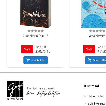
Günahkârın Esiri - 5
Veda Mevsim
345,00 TL
575,00 
%25
%25
258,75 TL
431,2
Sepete Ekle
Sepete Ekl
Kurumsal
Hakkımızda
Gizlilik ve Güve