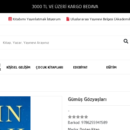
3000 TL VE ÜZERİ KARGO BEDAVA
Kitabımı Yayınlatmak İstiyorum
Uluslararası Yayınevi Belgesi (Akademik
E
KİŞİSEL GELİŞİM
ÇOCUK KİTAPLARI
EDEBİYAT
EĞİTİM
R
Gümüş Gözyaşları
-
Barkod:
9786255941589
Marka:
Doğan Kitap