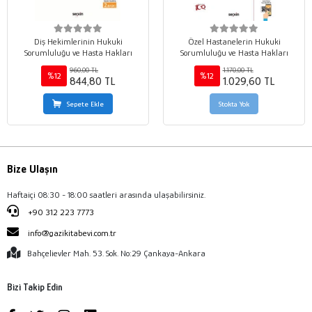
Diş Hekimlerinin Hukuki
Özel Hastanelerin Hukuki
Sorumluluğu ve Hasta Hakları
Sorumluluğu ve Hasta Hakları
960,00 TL
1.170,00 TL
%12
%12
844,80 TL
1.029,60 TL
Sepete Ekle
Stokta Yok
Bize Ulaşın
Haftaiçi 08:30 - 18:00 saatleri arasında ulaşabilirsiniz.
+90 312 223 7773
info@gazikitabevi.com.tr
Bahçelievler Mah. 53. Sok. No:29 Çankaya-Ankara
Bizi Takip Edin