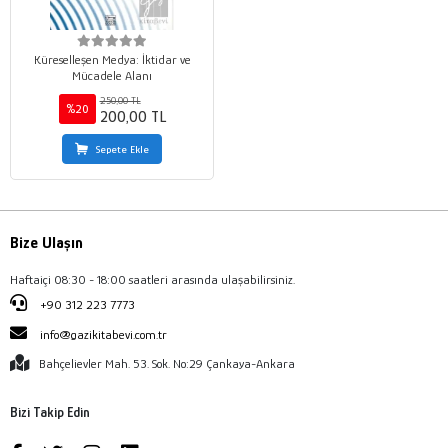
Küreselleşen Medya: İktidar ve
Mücadele Alanı
250,00 TL
%20
200,00 TL
Sepete Ekle
Bize Ulaşın
Haftaiçi 08:30 - 18:00 saatleri arasında ulaşabilirsiniz.
+90 312 223 7773
info@gazikitabevi.com.tr
Bahçelievler Mah. 53. Sok. No:29 Çankaya-Ankara
Bizi Takip Edin