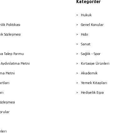
Kategoriler
Hukuk
nlik Politikası
Genel Konular
lik Sözleşmesi
Hobi
Sanat
a Talep Formu
Sağlık - Spor
sı Aydınlatma Metni
Kırtasiye Ürünleri
ma Metni
Akademik
artları
Yemek Kitapları
arı
Hediyelik Eşya
Sözleşmesi
Sorular
mleri