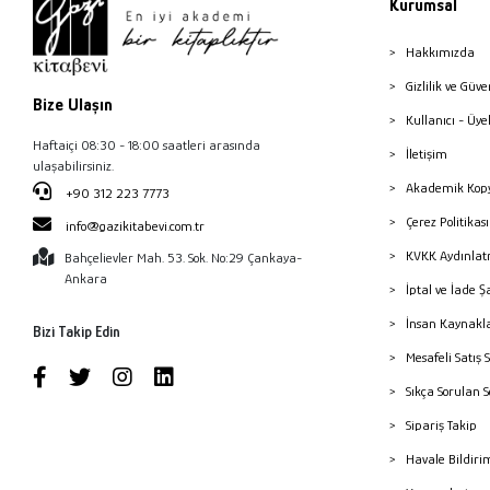
Kurumsal
Hakkımızda
Gizlilik ve Güve
Bize Ulaşın
Kullanıcı - Üye
Haftaiçi 08:30 - 18:00 saatleri arasında
İletişim
ulaşabilirsiniz.
Akademik Kopy
+90 312 223 7773
Çerez Politika
info@gazikitabevi.com.tr
KVKK Aydınlat
Bahçelievler Mah. 53. Sok. No:29 Çankaya-
Ankara
İptal ve İade Ş
İnsan Kaynakl
Bizi Takip Edin
Mesafeli Satış 
Sıkça Sorulan 
Sipariş Takip
Havale Bildiri