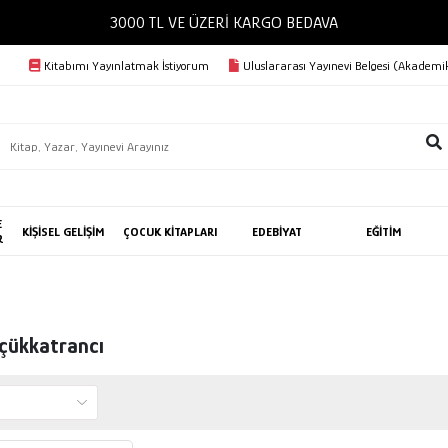
3000 TL VE ÜZERİ KARGO BEDAVA
Kitabımı Yayınlatmak İstiyorum
Uluslararası Yayınevi Belgesi (Akademik
E
KİŞİSEL GELİŞİM
ÇOCUK KİTAPLARI
EDEBİYAT
EĞİTİM
R
çükkatrancı