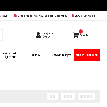
 Teşvik)
Uluslararası Yayınevi Belgesi (Doçentlik)
2025 Kaynakça
0
Giriş Yap
Sepetim
Üye Ol
EKONOMİ -
HUKUK
HEDİYELİK EŞYA
FIRSAT ÜRÜNLERİ
İŞLETME