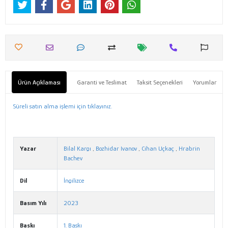
Ürün Açıklaması
Garanti ve Teslimat
Taksit Seçenekleri
Yorumlar
Süreli satın alma işlemi için tıklayınız.
Yazar
Bilal Kargı
,
Bozhidar Ivanov
,
Cihan Uçkaç
,
Hrabrin
Bachev
Dil
İngilizce
Basım Yılı
2023
Baskı
1. Baskı