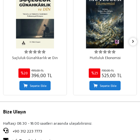
Suçluluk Günahkarlık ve Din
Mutluluk Ekonomisi
495,00 TL
700,00 TL
%20
%25
396,00 TL
525,00 TL
Sepete Ekle
Sepete Ekle
Bize Ulaşın
Haftaiçi 08:30 - 18:00 saatleri arasında ulaşabilirsiniz.
+90 312 223 7773