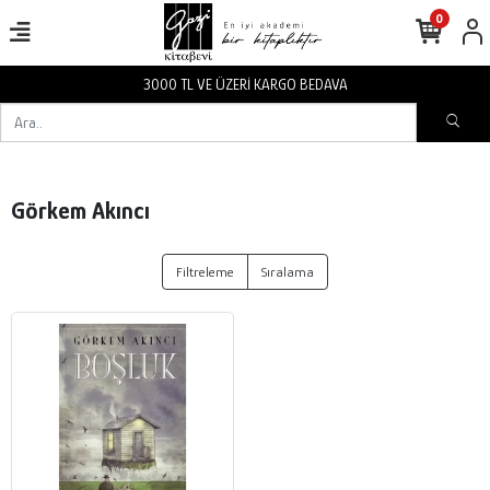
0
3000 TL VE ÜZERİ KARGO BEDAVA
Görkem Akıncı
Filtreleme
Sıralama