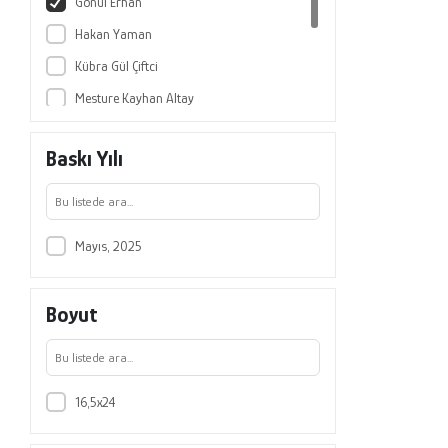
Gönül Erhan
Hakan Yaman
Kübra Gül Çiftci
Mesture Kayhan Altay
Oylum Akkuş İspir
Baskı Yılı
Şerife Sevinç
Şeyma Şengil Akar
Mayıs, 2025
Boyut
16,5x24