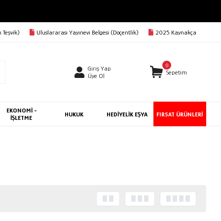
 Teşvik)
Uluslararası Yayınevi Belgesi (Doçentlik)
2025 Kaynakça
0
Giriş Yap
Sepetim
Üye Ol
EKONOMİ -
HUKUK
HEDİYELİK EŞYA
FIRSAT ÜRÜNLERİ
İŞLETME