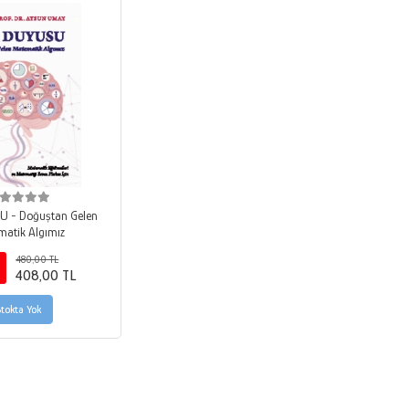
U - Doğuştan Gelen
atik Algımız
480,00 TL
408,00 TL
Stokta Yok