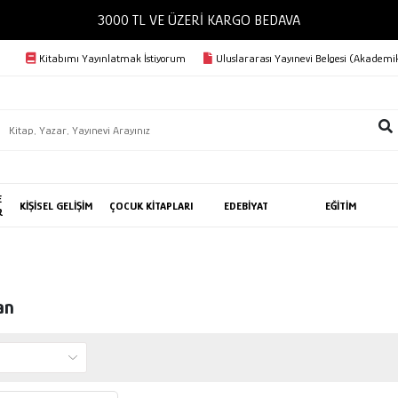
3000 TL VE ÜZERİ KARGO BEDAVA
Kitabımı Yayınlatmak İstiyorum
Uluslararası Yayınevi Belgesi (Akademik
E
KİŞİSEL GELİŞİM
ÇOCUK KİTAPLARI
EDEBİYAT
EĞİTİM
R
an