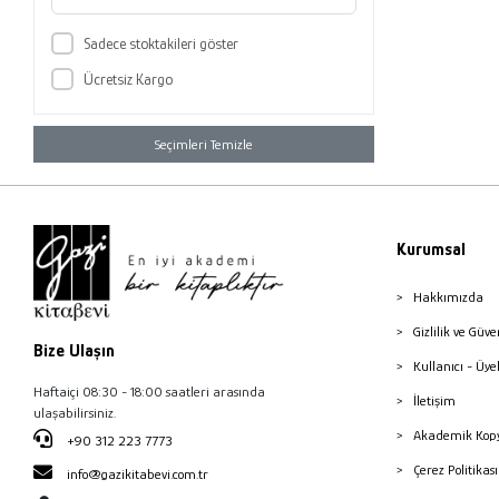
Sadece stoktakileri göster
Ücretsiz Kargo
Seçimleri Temizle
Kurumsal
Hakkımızda
Gizlilik ve Güve
Bize Ulaşın
Kullanıcı - Üye
Haftaiçi 08:30 - 18:00 saatleri arasında
İletişim
ulaşabilirsiniz.
Akademik Kopy
+90 312 223 7773
Çerez Politika
info@gazikitabevi.com.tr