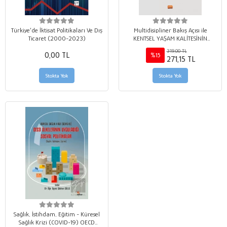
Türkiye’de İktisat Politikaları Ve Dış
Multidisipliner Bakış Açısı ile
Ticaret (2000-2023)
KENTSEL YAŞAM KALİTESİNİN
ANALİZİ
319,00 TL
0,00 TL
%15
271,15 TL
Stokta Yok
Stokta Yok
Sağlık, İstihdam, Eğitim - Küresel
Sağlık Krizi (COVID-19) OECD