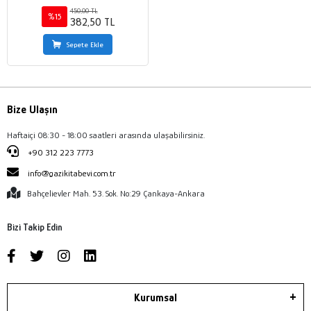
Ülkelerinin Uyguladığı Sosyal
450,00 TL
Politikalar
%15
382,50 TL
Sepete Ekle
Bize Ulaşın
Haftaiçi 08:30 - 18:00 saatleri arasında ulaşabilirsiniz.
+90 312 223 7773
info@gazikitabevi.com.tr
Bahçelievler Mah. 53. Sok. No:29 Çankaya-Ankara
Bizi Takip Edin
Kurumsal