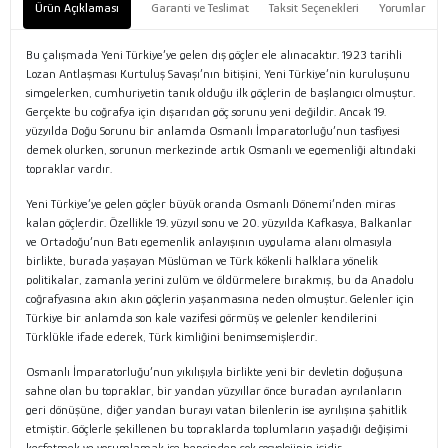
Ürün Açıklaması
Garanti ve Teslimat
Taksit Seçenekleri
Yorumlar
Bu çalışmada Yeni Türkiye’ye gelen dış göçler ele alınacaktır. 1923 tarihli
Lozan Antlaşması Kurtuluş Savaşı’nın bitişini, Yeni Türkiye’nin kuruluşunu
simgelerken, cumhuriyetin tanık olduğu ilk göçlerin de başlangıcı olmuştur.
Gerçekte bu coğrafya için dışarıdan göç sorunu yeni değildir. Ancak 19.
yüzyılda Doğu Sorunu bir anlamda Osmanlı İmparatorluğu’nun tasfiyesi
demek olurken, sorunun merkezinde artık Osmanlı ve egemenliği altındaki
topraklar vardır.
Yeni Türkiye’ye gelen göçler büyük oranda Osmanlı Dönemi’nden miras
kalan göçlerdir. Özellikle 19. yüzyıl sonu ve 20. yüzyılda Kafkasya, Balkanlar
ve Ortadoğu’nun Batı egemenlik anlayışının uygulama alanı olmasıyla
birlikte, burada yaşayan Müslüman ve Türk kökenli halklara yönelik
politikalar, zamanla yerini zulüm ve öldürmelere bırakmış, bu da Anadolu
coğrafyasına akın akın göçlerin yaşanmasına neden olmuştur. Gelenler için
Türkiye bir anlamda son kale vazifesi görmüş ve gelenler kendilerini
Türklükle ifade ederek, Türk kimliğini benimsemişlerdir.
Osmanlı İmparatorluğu’nun yıkılışıyla birlikte yeni bir devletin doğuşuna
sahne olan bu topraklar, bir yandan yüzyıllar önce buradan ayrılanların
geri dönüşüne, diğer yandan burayı vatan bilenlerin ise ayrılışına şahitlik
etmiştir. Göçlerle şekillenen bu topraklarda toplumların yaşadığı değişimi
keşfetmek ve yorumlamak ise hepsinden çok sosyolojinin işidir.