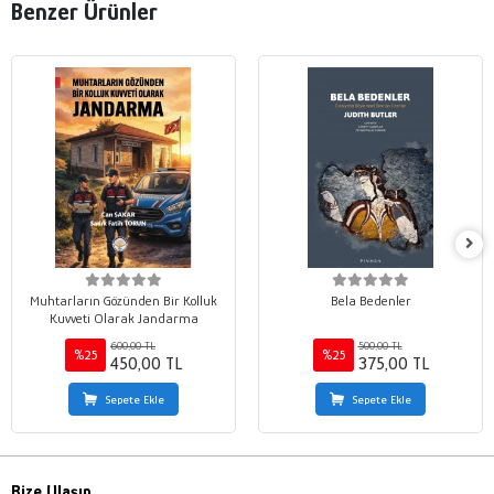
Benzer Ürünler
Muhtarların Gözünden Bir Kolluk
Bela Bedenler
Kuvveti Olarak Jandarma
600,00 TL
500,00 TL
%25
%25
450,00 TL
375,00 TL
Sepete Ekle
Sepete Ekle
Bize Ulaşın