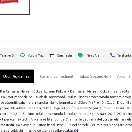
Tavsiye Et
Yorum Yaz
Karşılaştır
Fiyat Alarmı
Telefonla
Ürün Açıklaması
Garanti ve Teslimat
Taksit Seçenekleri
Yorumla
ubi̇li̇m ÇalışmasıMeryem GökyarUzman Psikolojik Danışman Meryem Gökyar, lisans eğitimini
mleri Bölümü Rehberlik ve Psikolojik Danışmanlık yüksek lisans programında tamamlamış
 ve güvenlik çalışmaları konularıyla ilgilenmektedir.Gökyar’ın Prof. Dr. Özgür Erdur-
” başlıklı yüksek lisans tezi, “Orta Doğu Teknik Üniversitesi Sosyal Bilimler Enstitüsü 
ayık görülmüştür. Bu ikinci ödül kapsamında kitaplaştırılan tez çalışması, 2015-2016
ini ortaya koymaktadır. Ankara ve İstanbul’da 21 anne ile yapılan nitel görüşmeler anneler
rmektedir. Dolayısıyla, bu kitap kendi sosyo-kültürel gerçekliklerimiz içerisinde uluslara
 gerçekleştirilmesine de olanak sağlayacaktır.
Tanıtım Metni