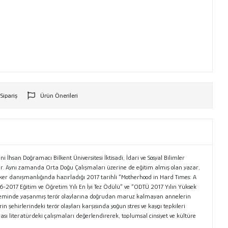
 Sipariş
Ürün Önerileri
r
 İhsan Doğramacı Bilkent Üniversitesi İktisadi, İdari ve Sosyal Bilimler
tır. Aynı zamanda Orta Doğu Çalışmaları üzerine de eğitim almış olan yazar,
Baker danışmanlığında hazırladığı 2017 tarihli “Motherhood in Hard Times: A
2016-2017 Eğitim ve Öğretim Yılı En İyi Tez Ödülü” ve “ODTÜ 2017 Yılın Yüksek
 döneminde yaşanmış terör olaylarına doğrudan maruz kalmayan annelerin
in şehirlerindeki terör olayları karşısında yoğun stres ve kaygı tepkileri
rası literatürdeki çalışmaları değerlendirerek, toplumsal cinsiyet ve kültüre