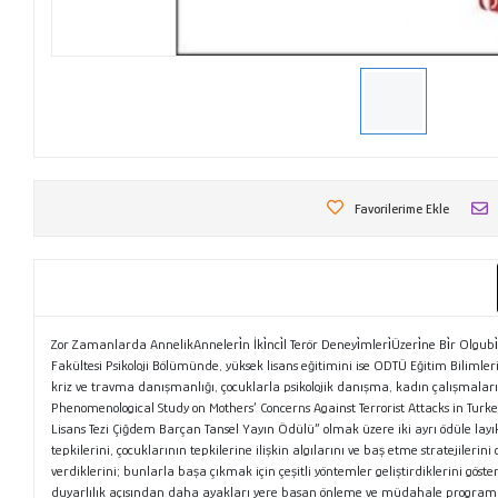
Favorilerime Ekle
Zor Zamanlarda AnnelikAnneleri̇n İki̇nci̇l Terör Deneyi̇mleri̇Üzeri̇ne Bi̇r Olg
Fakültesi Psikoloji Bölümünde, yüksek lisans eğitimini ise ODTÜ Eğitim Bili
kriz ve travma danışmanlığı, çocuklarla psikolojik danışma, kadın çalışmaları
Phenomenological Study on Mothers’ Concerns Against Terrorist Attacks in Turkey
Lisans Tezi Çiğdem Barçan Tansel Yayın Ödülü” olmak üzere iki ayrı ödüle l
tepkilerini, çocuklarının tepkilerine ilişkin algılarını ve baş etme stratejiler
verdiklerini; bunlarla başa çıkmak için çeşitli yöntemler geliştirdiklerini göste
duyarlılık açısından daha ayakları yere basan önleme ve müdahale programları