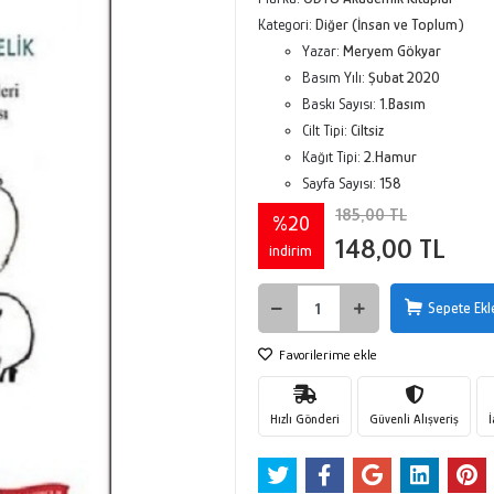
Kategori:
Diğer (İnsan ve Toplum)
Yazar:
Meryem Gökyar
Basım Yılı:
Şubat 2020
Baskı Sayısı:
1.Basım
Cilt Tipi:
Ciltsiz
Kağıt Tipi:
2.Hamur
Sayfa Sayısı:
158
185,00 TL
%20
148,00 TL
indirim
Sepete Ekl
Favorilerime ekle
Hızlı Gönderi
Güvenli Alışveriş