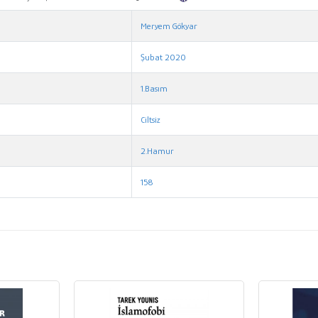
Meryem Gökyar
Şubat 2020
1.Basım
Ciltsiz
2.Hamur
158