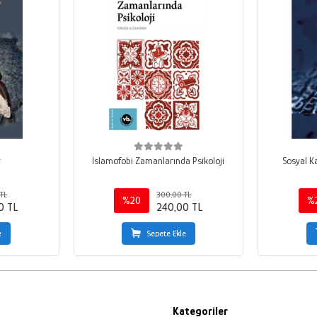
r
İslamofobi Zamanlarında Psikoloji
Sosyal K
TL
300,00 TL
%20
%
0 TL
240,00 TL
e
Sepete Ekle
Kategoriler