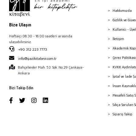
Hakkımızda
Gizlilik ve Güve
Bize Ulaşın
Kullanıcı - Üye
Haftaiçi 08:30 - 18:00 saatleri arasında
İletişim
ulaşabilirsiniz.
Akademik Kopy
+90 312 223 7773
Çerez Politika
info@gazikitabevi.com.tr
KVKK Aydınlat
Bahçelievler Mah. 53. Sok. No:29 Çankaya-
Ankara
İptal ve İade Ş
İnsan Kaynakl
Bizi Takip Edin
Mesafeli Satış 
Sıkça Sorulan 
Sipariş Takip
Havale Bildiri
Yayınevleri