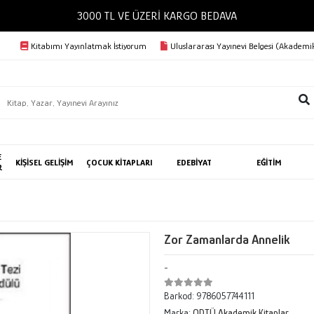
3000 TL VE ÜZERİ KARGO BEDAVA
Kitabımı Yayınlatmak İstiyorum
Uluslararası Yayınevi Belgesi (Akademik
E
KİŞİSEL GELİŞİM
ÇOCUK KİTAPLARI
EDEBİYAT
EĞİTİM
R
Zor Zamanlarda Annelik
-
Barkod:
9786057744111
Marka:
ODTÜ Akademik Kitaplar