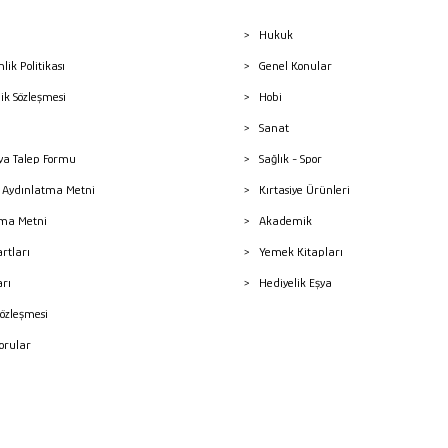
Hukuk
nlik Politikası
Genel Konular
lik Sözleşmesi
Hobi
Sanat
a Talep Formu
Sağlık - Spor
sı Aydınlatma Metni
Kırtasiye Ürünleri
ma Metni
Akademik
artları
Yemek Kitapları
arı
Hediyelik Eşya
Sözleşmesi
Sorular
mleri