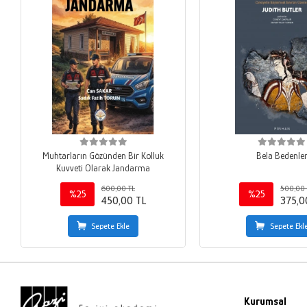
Muhtarların Gözünden Bir Kolluk
Bela Bedenle
Kuvveti Olarak Jandarma
600,00 TL
500,00 
%25
%25
450,00 TL
375,0
Sepete Ekle
Sepete Ekl
Kurumsal