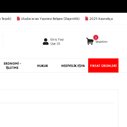
 Teşvik)
Uluslararası Yayınevi Belgesi (Doçentlik)
2025 Kaynakça
0
Giriş Yap
Sepetim
Üye Ol
EKONOMİ -
HUKUK
HEDİYELİK EŞYA
FIRSAT ÜRÜNLERİ
İŞLETME