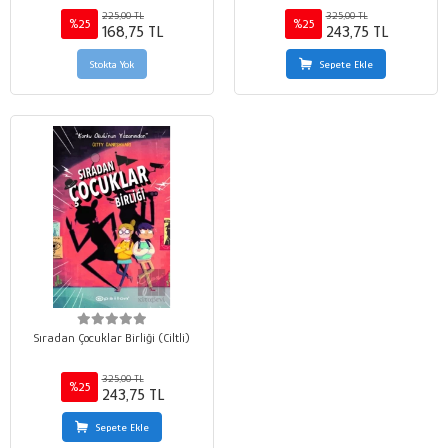
225,00 TL
325,00 TL
%25
%25
168,75 TL
243,75 TL
Stokta Yok
Sepete Ekle
Sıradan Çocuklar Birliği (Ciltli)
325,00 TL
%25
243,75 TL
Sepete Ekle