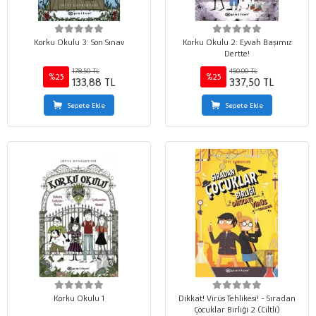
Korku Okulu 3: Son Sınav
Korku Okulu 2: Eyvah Başımız
Dertte!
178,50 TL
450,00 TL
%25
%25
133,88 TL
337,50 TL
Sepete Ekle
Sepete Ekle
Korku Okulu 1
Dikkat! Virüs Tehlikesi! - Sıradan
Çocuklar Birliği 2 (Ciltli)