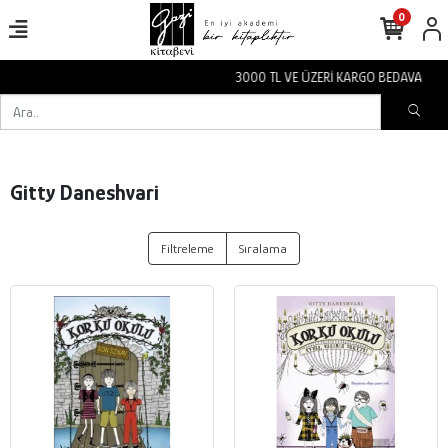
0
3000 TL VE ÜZERİ KARGO BEDAVA
Gitty Daneshvari
Filtreleme
Sıralama