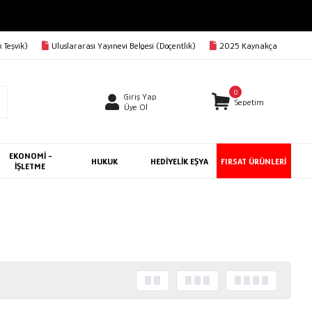
 Teşvik)
Uluslararası Yayınevi Belgesi (Doçentlik)
2025 Kaynakça
0
Giriş Yap
Sepetim
Üye Ol
EKONOMİ -
HUKUK
HEDİYELİK EŞYA
FIRSAT ÜRÜNLERİ
İŞLETME