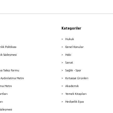
Kategoriler
Hukuk
nlik Politikası
Genel Konular
lik Sözleşmesi
Hobi
Sanat
a Talep Formu
Sağlık - Spor
sı Aydınlatma Metni
Kırtasiye Ürünleri
ma Metni
Akademik
artları
Yemek Kitapları
arı
Hediyelik Eşya
Sözleşmesi