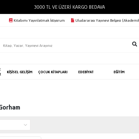
3000 TL VE ÜZERİ KARGO BEDAVA
Kitabımı Yayınlatmak İstiyorum
Uluslararası Yayınevi Belgesi (Akademik
E
KİŞİSEL GELİŞİM
ÇOCUK KİTAPLARI
EDEBİYAT
EĞİTİM
R
 Gorham