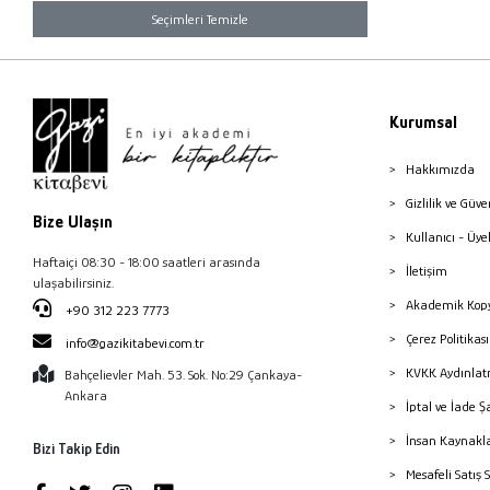
Seçimleri Temizle
Kurumsal
Hakkımızda
Gizlilik ve Güve
Bize Ulaşın
Kullanıcı - Üye
Haftaiçi 08:30 - 18:00 saatleri arasında
İletişim
ulaşabilirsiniz.
Akademik Kopy
+90 312 223 7773
Çerez Politika
info@gazikitabevi.com.tr
KVKK Aydınlat
Bahçelievler Mah. 53. Sok. No:29 Çankaya-
Ankara
İptal ve İade Ş
İnsan Kaynakl
Bizi Takip Edin
Mesafeli Satış 