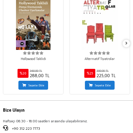
Hollywood Taklidi
Alternatif Tiyatrolar
360,00 TL
300,00 TL
%20
%25
288,00 TL
225,00 TL
Sepete Ekle
Sepete Ekle
Bize Ulaşın
Haftaiçi 08:30 - 18:00 saatleri arasında ulaşabilirsiniz.
+90 312 223 7773