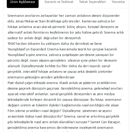
Ürün Açıklaması
Garanti ve Teslimat
Taksit Seçenekleri
Yorumlar
Sinemanın sınırlarını zorlayanlar her zaman anlatının ötesini düşünenler
oldu. Jonas Mekas ve Stan Brakhage gibi öncüler, kamerayı yalnızca bir
hikâye anlatma aracı olarak görmedi; bilinç akışını, bireysel deneyimi ve
alternatif anlatı formlarını keşfetmenin bir yolu hâline getirdi. Sinema artık
sadece bir anlatı değil, doğrudan bir deneyimdi.
1960’lardan itibaren bu yaklaşım daha da derinleşti ve Gene
Youngblood’un Expanded Cinema kavramıyla teorik bir çerçeve kazandı.
Youngblood’a göre sinema, yalnızca projeksiyon perdesine yansıyan bir
görüntü değil, insan algısını genişleten, izleyiciyi içine çeken bir deneyim
alanıydı. Dijitalleşmeyle birlikte bu fikir daha da ileri taşındı; sanal
gerçeklik, interaktif hikâye anlatımı ve yapay zekâ destekli üretimler
sinemanın geleceğini yeniden şekillendiriyor.
Post-dijital çağın etkisiyle sinema, klasik anlatı ve gösterim pratiklerinin
ötesine geçerek dönüşüm geçiriyor. Genişletilmiş sinema, geleneksel sınırları
aşarak interaktif anlatılar, sanal gerçeklik deneyimleri ve yeni medya
teknolojileriyle birleşen dinamik bir yapıya dönüşüyor. Bu kitap, sinemanın
değişen üretim ve tüketim ilişkileri bağlamında nasıl evrildiğini ele alıyor.
Film izleme pratikleri nasıl değişti? Dijitalleşme, yönetmen ve seyirci
arasındaki ilişkiyi nasıl dönüştürdü? Sinema, sanal ve artırılmış gerçeklik
gibi teknolojilerle nasıl yeni anlatı olanakları sunuyor? Samet Can Kocagür,
genişletilmiş sinema kavramını derinlemesine inceleyerek sinemanın