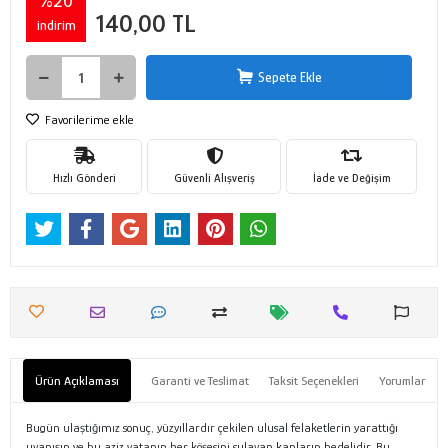
%20
140,00 TL
indirim
Sepete Ekle
Favorilerime ekle
Hızlı Gönderi
Güvenli Alışveriş
İade ve Değişim
Ürün Açıklaması
Garanti ve Teslimat
Taksit Seçenekleri
Yorumlar
Bugün ulaştığımız sonuç, yüzyıllardır çekilen ulusal felaketlerin yarattığı
uyanışın ve bu aziz vatanın her köşesini sulayan kanların bedelidir. Bu