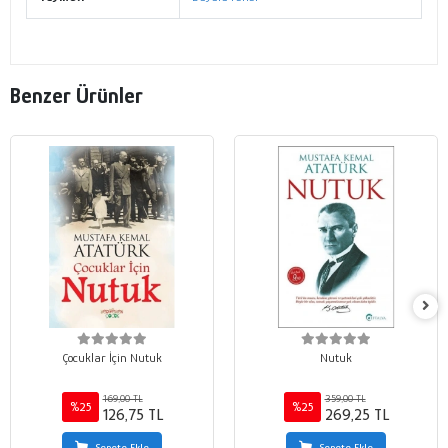
Benzer Ürünler
Çocuklar İçin Nutuk
Nutuk
169,00 TL
359,00 TL
%25
%25
126,75 TL
269,25 TL
Sepete Ekle
Sepete Ekle