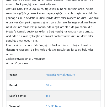
sonucu, Türk gençliğine emanet ediyorum.
Atatürk, Nutuk'ta Ulusal Kurtuluş Savaşı'nı hangi zor şartlarda, ne gibi
sıkıntılara göğüs gererek kazanmaya çalıştığımızı anlatmıştır. Atatürk'ün
çağdaş bir ulus devletinin kuruluşuyla devrimlerin önemine vurgu yaparak
ulusal varlığın, yurt bağımsızlığının, yaratılan eserlerin gelecek nesillerce
nasıl korunması gerektiği konusundaki açıklamaları da çok önemlidir.
Mustafa Kemal, büyük zorluklarla bağımsızlığına kavuşan yurdumuzu,
ardından hızla gerçekleştirilen siyasal, toplumsal ve kültürel devrimleri
gençliğe emanet etmiştir.
Elinizdeki eserde, Atatürk'ün çağdaş Türkiye'nin kurtuluş ve kuruluş
dönemini kapsamlı bir biçimde anlattığı Nutuk'tan ilgi çekici bölümler
aldım.
Zevkle okuyacağınızı umuyorum.
Adnan Özyalçıner
Yazar
Mustafa Kemal Atatürk
Kapak
Ciltsiz
Sayfa Sayısı
153
Yayınevi
Büyülü Fener