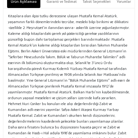
Ürün Açıklaması
Garanti ve Teslimat
Taksit Seçenekleri
Yorumlar
Kitaplara olan ilgisi tutku derecesine ulaşan Mustafa Kemal Atatürk,
yaşamının farklı dönemlerindeki tecrübe, mesleki bilgi birikimi ve dikkatini
-özellikle 2. Meşrutiyet’in ilanından sonra- askerlik üzerine yoğunlaştırmıştır.
Kaleme aldığı kitaplardaki gerek yol göstericiliği gerekse yazdıklarının
güncelliği bugün dahi tartışılamaz gerçekleri barındırmaktadır. Mustafa
Kemal Atatürk’ün kaleme aldığı kitaplardan birisi olan Takımın Muharebe
Eğitimi, Berlin Askerî Üniversitesi eski müdürlerinden General Litzmann’ın
"Seferber Mevcudunda Takım, Bölük ve Taburun Muharebe Talimleri" adlı
eserinin ilk bölümünü oluşturmakta olup, Selanik’te 3’üncü Ordu
karargâhında görevli Kurmay Kıdemli Yüzbaşı Mustafa Kemal tarafından
Almancadan Türkçeye çevrilmiş ve 1908 yılında Selanik Asır Matbaası’nda
basılmıştır. Yine General Litzmann’ın “Bölük Muharebe Eğitimi” adlı eseri de
Almancadan Türkçeye çevrilerek Mustafa Kemal imzasıyla 1912’de
yayımlanmıştır. Mustafa Kemal Atatürk, Balkan Harbi’nin kaybedilmesinde,
ordunun yapısal meseleleri ve çözüm yolları üzerinde kafa yorarken,
Mehmet Nuri Conker bu konuları ele alıp değerlendirdiği Zabit ve
Kumandan adlı eserini yayımlar. Sofya Askerî Ataşesi Kurmay Yarbay
Mustafa Kemal; Zabit ve Kumandan’ı okurken kendi düşüncelerini,
değerlendirmelerini kaydederek gelecekte bunları yayımlamayı planlar.
Daha sonra fırsatını bulunca bu düşüncesini hayata geçirir ve Zabit ve
Kumandan ile Hasb-ı Hâl adıyla 1918’de yayımlama imkânını bulur. Zabit