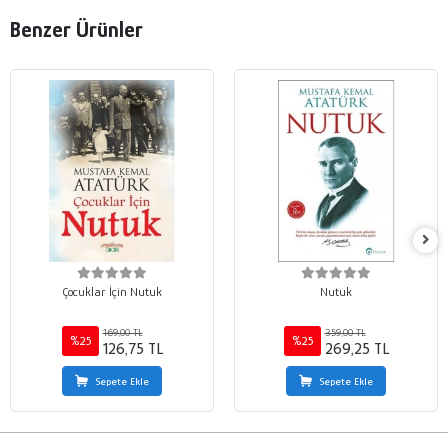
Benzer Ürünler
Çocuklar İçin Nutuk
Nutuk
169,00 TL
359,00 TL
%25
%25
126,75 TL
269,25 TL
Sepete Ekle
Sepete Ekle