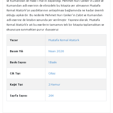
ve Kumandan ile Hasb-ı Hâl’in dayandığı, Mehmet Nuri Conker’in Zabit ve
Kumandan adlı eserinin de elinizdeki bu kitapta yer almasının Mustafa
Kemal Atatürk’ün yazdıklarının anlaşılması bağlamında ne kadar önemli
olduğu aşikârdır. Bu nedenle Mehmet Nuri Conker’in Zabit ve Kumandan
adlı eserine de kitabın sonunda yer verilmiştir. Yayınevi olarak, Mustafa
Kemal Atatürk’e ait bu eserlerin tamamını tek bir kitapta toplamaktan ve
okuyucuya sunmaktan gurur duyuyoruz
Yazar
Mustafa Kemal Atatürk
Basım Yılı
Nisan 2026
Baskı Sayısı
1.Baskı
Cilt Tipi
Ciltsiz
Kağıt Tipi
2.Hamur
Sayfa Sayısı
264