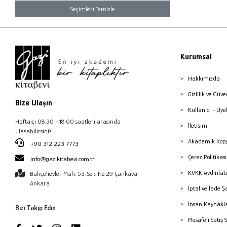
Seçimleri Temizle
Kurumsal
Hakkımızda
Gizlilik ve Güve
Bize Ulaşın
Kullanıcı - Üye
Haftaiçi 08:30 - 18:00 saatleri arasında
İletişim
ulaşabilirsiniz.
Akademik Kopy
+90 312 223 7773
Çerez Politika
info@gazikitabevi.com.tr
KVKK Aydınlat
Bahçelievler Mah. 53. Sok. No:29 Çankaya-
Ankara
İptal ve İade Ş
İnsan Kaynakl
Bizi Takip Edin
Mesafeli Satış 