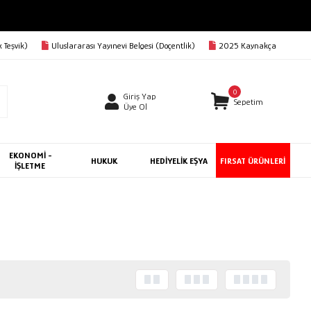
 Teşvik)
Uluslararası Yayınevi Belgesi (Doçentlik)
2025 Kaynakça
0
Giriş Yap
Sepetim
Üye Ol
EKONOMİ -
HUKUK
HEDİYELİK EŞYA
FIRSAT ÜRÜNLERİ
İŞLETME