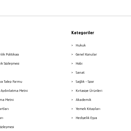
Kategoriler
Hukuk
nlik Politikası
Genel Konular
lik Sözleşmesi
Hobi
Sanat
a Talep Formu
Sağlık - Spor
sı Aydınlatma Metni
Kırtasiye Ürünleri
ma Metni
Akademik
artları
Yemek Kitapları
arı
Hediyelik Eşya
Sözleşmesi