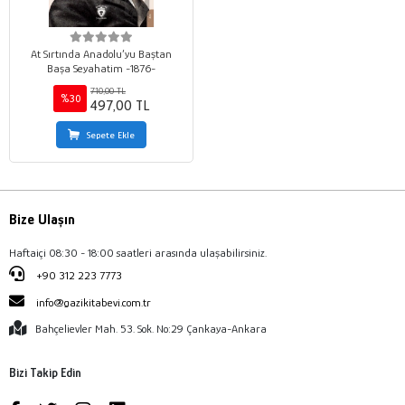
At Sırtında Anadolu’yu Baştan
Başa Seyahatim -1876-
710,00 TL
%30
497,00 TL
Sepete Ekle
Bize Ulaşın
Haftaiçi 08:30 - 18:00 saatleri arasında ulaşabilirsiniz.
+90 312 223 7773
info@gazikitabevi.com.tr
Bahçelievler Mah. 53. Sok. No:29 Çankaya-Ankara
Bizi Takip Edin