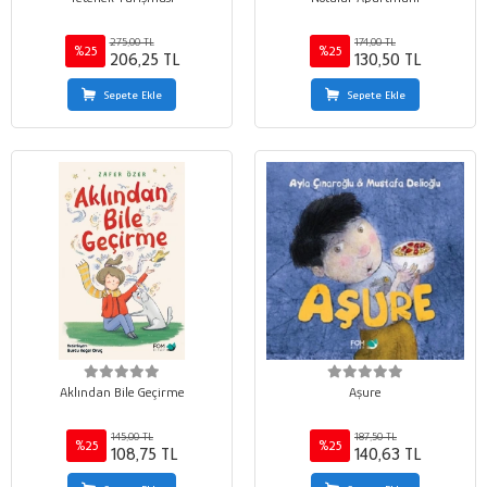
275,00 TL
174,00 TL
%25
%25
206,25 TL
130,50 TL
Sepete Ekle
Sepete Ekle
Aklından Bile Geçirme
Aşure
145,00 TL
187,50 TL
%25
%25
108,75 TL
140,63 TL