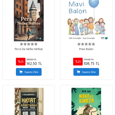
Pera’da Nefes Nefese
Mavi Balon
190,00 TL
145,00 TL
%25
%25
142,50 TL
108,75 TL
Sepete Ekle
Sepete Ekle