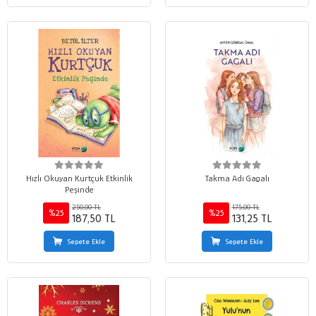
Hızlı Okuyan Kurtçuk Etkinlik
Takma Adı Gagalı
Peşinde
250,00 TL
175,00 TL
%25
%25
187,50 TL
131,25 TL
Sepete Ekle
Sepete Ekle