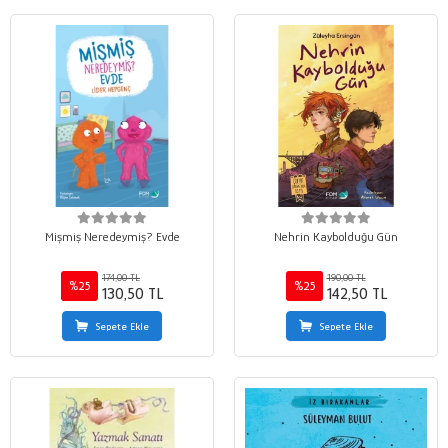
Mişmiş Neredeymiş? Evde
Nehrin Kaybolduğu Gün
174,00 TL
190,00 TL
%25
%25
130,50 TL
142,50 TL
Sepete Ekle
Sepete Ekle