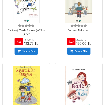
Bir Ayağı Yerde Bir Ayağı Gökte
Babamı Beklerken
Şiirler
165,00 TL
200,00 TL
%25
%25
123,75 TL
150,00 TL
Sepete Ekle
Sepete Ekle