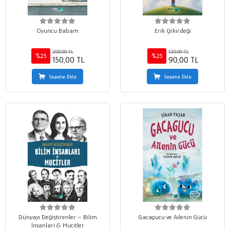
Oyuncu Babam
Erik Çekirdeği
200,00 TL
120,00 TL
%25
%25
150,00 TL
90,00 TL
Sepete Ekle
Sepete Ekle
Dünyayı Değiştirenler – Bilim
Gacagucu ve Ailenin Gücü
İnsanları & Mucitler