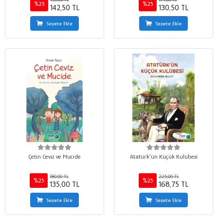
%25
%25
142,50 TL
130,50 TL
Sepete Ekle
Sepete Ekle
Çetin Ceviz ve Mucide
Atatürk’ün Küçük Kulübesi
180,00 TL
225,00 TL
%25
%25
135,00 TL
168,75 TL
Sepete Ekle
Sepete Ekle