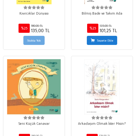
Kıvırcıklar Dünyası
Bilmiş Bade ve Takım Ada
180,00 TL
135,00 TL
%25
%25
135,00 TL
101,25 TL
Stokta Yok
Sepete Ekle
Seni Küçük Canavar
Arkadaşım Olmak İster Misin?
190,00 TL
174,00 TL