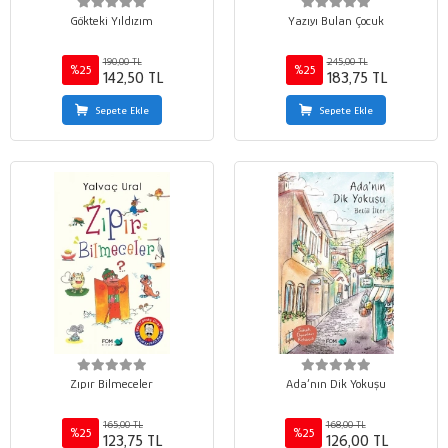
Gökteki Yıldızım
Yazıyı Bulan Çocuk
190,00 TL
245,00 TL
%25
%25
142,50 TL
183,75 TL
Sepete Ekle
Sepete Ekle
Zıpır Bilmeceler
Ada’nın Dik Yokuşu
165,00 TL
168,00 TL
%25
%25
123,75 TL
126,00 TL