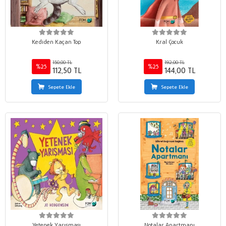
Kediden Kaçan Top
Kral Çocuk
150,00 TL
192,00 TL
%25
%25
112,50 TL
144,00 TL
Sepete Ekle
Sepete Ekle
Yetenek Yarışması
Notalar Apartmanı