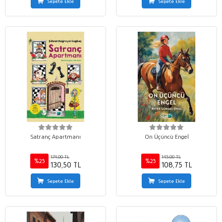
Sepete Ekle
Sepete Ekle
Satranç Apartmanı
On Üçüncü Engel
174,00 TL
145,00 TL
%25
%25
130,50 TL
108,75 TL
Sepete Ekle
Sepete Ekle