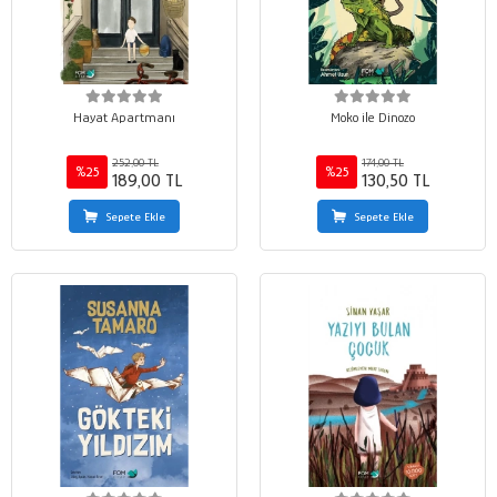
Hayat Apartmanı
Moko ile Dinozo
252,00 TL
174,00 TL
%25
%25
189,00 TL
130,50 TL
Sepete Ekle
Sepete Ekle