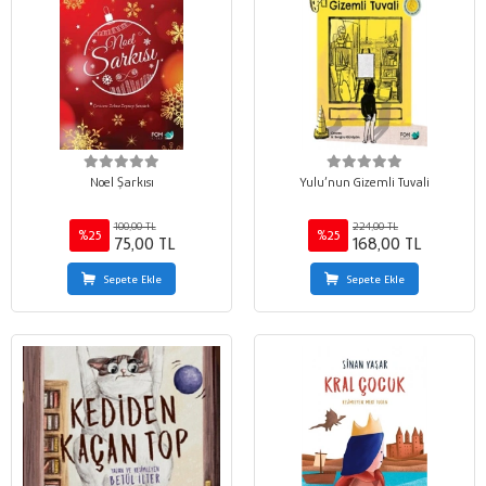
Noel Şarkısı
Yulu’nun Gizemli Tuvali
100,00 TL
224,00 TL
%25
%25
75,00 TL
168,00 TL
Sepete Ekle
Sepete Ekle