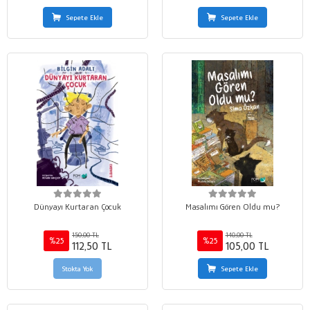
Sepete Ekle
Sepete Ekle
Dünyayı Kurtaran Çocuk
Masalımı Gören Oldu mu?
150,00 TL
140,00 TL
%25
%25
112,50 TL
105,00 TL
Stokta Yok
Sepete Ekle