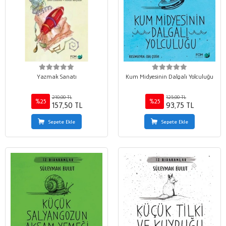
Yazmak Sanatı
Kum Midyesinin Dalgalı Yolculuğu
210,00 TL
125,00 TL
%25
%25
157,50 TL
93,75 TL
Sepete Ekle
Sepete Ekle