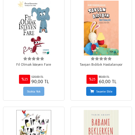
Fil Olmak İsteyen Fare
Tavşan Bıdıbık Hastalanıyor
120,00 TL
80,00 TL
%25
%25
90,00 TL
60,00 TL
Stokta Yok
Sepete Ekle