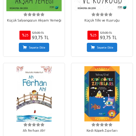
Küçük Salyangozun Akşam Yemeği
Küçük Tilki ve Kuyruğu
125,00 TL
125,00 TL
%25
%25
93,75 TL
93,75 TL
Sepete Ekle
Sepete Ekle
Ah Ferhan Ah!
Kedi Köpek Zıpırları