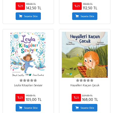
190,00 TL
150,00 TL
%25
%25
142,50 TL
112,50 TL
Sepete Ekle
Sepete Ekle
Leyla Kitapları Seviyor
Hayalleri Kaçan Çocuk
140,00 TL
224,00 TL
%25
%25
105,00 TL
168,00 TL
Sepete Ekle
Sepete Ekle