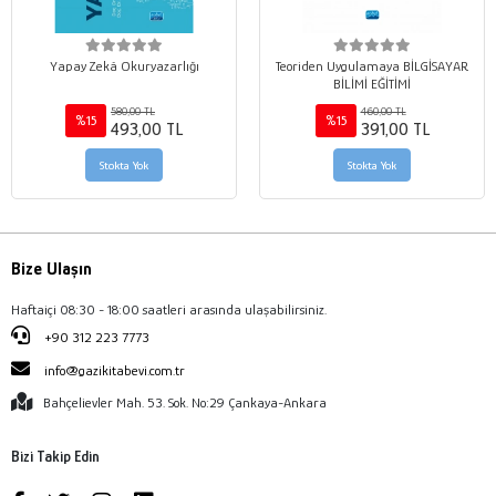
Yapay Zekâ Okuryazarlığı
Teoriden Uygulamaya BİLGİSAYAR
BİLİMİ EĞİTİMİ
580,00 TL
460,00 TL
%15
%15
493,00 TL
391,00 TL
Stokta Yok
Stokta Yok
Bize Ulaşın
Haftaiçi 08:30 - 18:00 saatleri arasında ulaşabilirsiniz.
+90 312 223 7773
info@gazikitabevi.com.tr
Bahçelievler Mah. 53. Sok. No:29 Çankaya-Ankara
Bizi Takip Edin