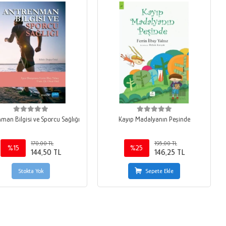
man Bilgisi ve Sporcu Sağlığı
Kayıp Madalyanın Peşinde
170,00 TL
195,00 TL
%15
%25
144,50 TL
146,25 TL
Stokta Yok
Sepete Ekle