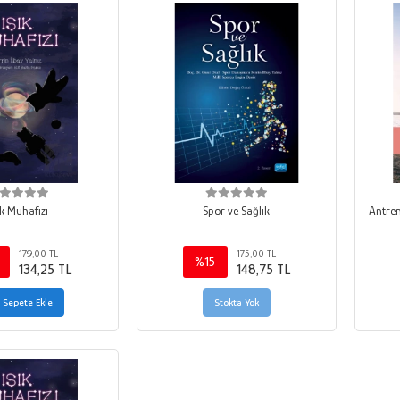
ık Muhafızı
Spor ve Sağlık
Antren
179,00 TL
175,00 TL
%15
134,25 TL
148,75 TL
Sepete Ekle
Stokta Yok