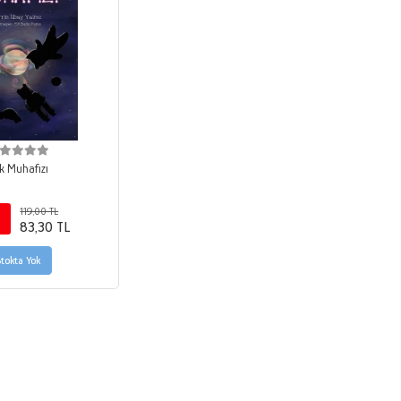
ık Muhafızı
119,00 TL
0
83,30 TL
Stokta Yok