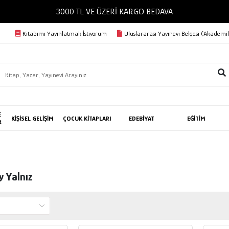
3000 TL VE ÜZERİ KARGO BEDAVA
Kitabımı Yayınlatmak İstiyorum
Uluslararası Yayınevi Belgesi (Akademik
E
KİŞİSEL GELİŞİM
ÇOCUK KİTAPLARI
EDEBİYAT
EĞİTİM
R
y Yalnız