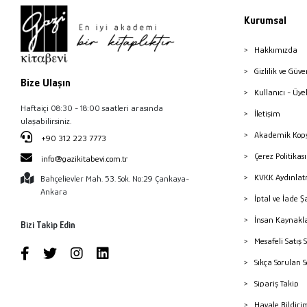
Kurumsal
Hakkımızda
Gizlilik ve Güve
Bize Ulaşın
Kullanıcı - Üye
Haftaiçi 08:30 - 18:00 saatleri arasında
İletişim
ulaşabilirsiniz.
Akademik Kopy
+90 312 223 7773
Çerez Politika
info@gazikitabevi.com.tr
KVKK Aydınlat
Bahçelievler Mah. 53. Sok. No:29 Çankaya-
Ankara
İptal ve İade Ş
İnsan Kaynakl
Bizi Takip Edin
Mesafeli Satış 
Sıkça Sorulan 
Sipariş Takip
Havale Bildiri