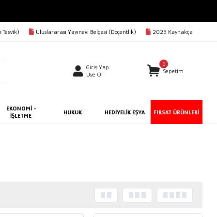
 Teşvik)
Uluslararası Yayınevi Belgesi (Doçentlik)
2025 Kaynakça
0
Giriş Yap
Sepetim
Üye Ol
EKONOMİ -
HUKUK
HEDİYELİK EŞYA
FIRSAT ÜRÜNLERİ
İŞLETME