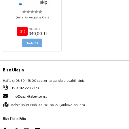
Çevre Psikolojisine Giriş
400,00 TL
%15
340,00 TL
Stokta Yok
Bize Ulaşın
Haftaiçi 08:30 - 18:00 saatleri arasında ulaşabilirsiniz.
+90 312 223 7773
info@gazikitabevi.com.tr
Bahçelievler Mah. 53. Sok. No:29 Çankaya-Ankara
Bizi Takip Edin