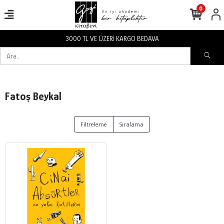
0
3000 TL VE ÜZERİ KARGO BEDAVA
Fatoş Beykal
Filtreleme
Sıralama