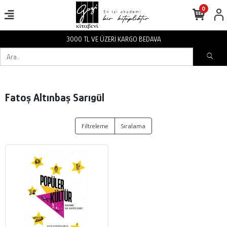
0
3000 TL VE ÜZERİ KARGO BEDAVA
Fatoş Altınbaş Sarıgül
Filtreleme
Sıralama