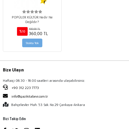
POPÜLER KÜLTÜR Nedir Ne
Değildir?
400,00 TL
%10
360,00 TL
Stokta Yok
Bize Ulaşın
Haftaiçi 08:30 - 18:00 saatleri arasında ulaşabilirsiniz.
+90 312 223 7773
info@gazikitabevi.com.tr
Bahçelievler Mah. 53. Sok. No:29 Çankaya-Ankara
Bizi Takip Edin